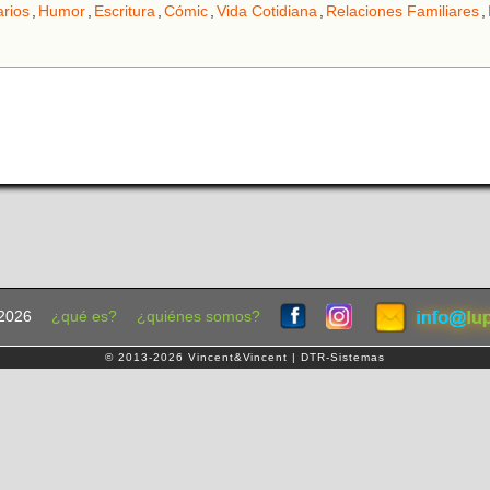
arios
,
Humor
,
Escritura
,
Cómic
,
Vida Cotidiana
,
Relaciones Familiares
,
2026
¿qué es?
¿quiénes somos?
© 2013-2026 Vincent&Vincent | DTR-Sistemas