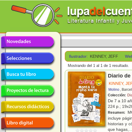
Ilustrador:
KENNEY, JEFF
We
Mostrando del 1 al 1 de 1 resultado.
Diario de
KINNEY, JE
Molino
, Barce
Colección:
Di
De 7 a 10 a
224 p.; 19x28
MO
Resumen:
incluye pági
historias y 
que hagas,
..