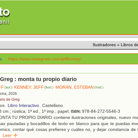
Ilustradores
»
Libros 
b:
https://www.instagram.com/jeffkinney/
 Greg : monta tu propio diario
FF
KENNEY, JEFF
MORÁN, ESTEBAN
(aut.)
(ilust.)
(trad.)
lona, 2026
ario de Greg
ños.
Libro Interactivo
. Castellano.
 cm.; rústica; 1ª ed., 1ª imp.; papel;
978-84-272-5546-3
ISBN:
NTA TU PROPIO DIARIO contiene ilustraciones originales, nuevo mat
nas pautadas y bocadillos de texto en blanco para que te puedas inv
cómics, contar qué cosas prefieres y cuáles no, y dejar constancia de 
.
Leer