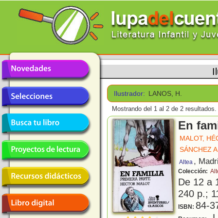
I
Ilustrador:
LANOS, H.
Mostrando del 1 al 2 de 2 resultados.
En fami
MALOT, HÉ
SÁNCHEZ AB
, Madr
Altea
Colección:
Alt
De 12 a 
240 p.; 1
84-3
ISBN:
L