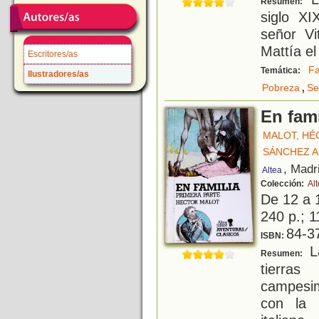
Resumen:
siglo X
señor Vi
Mattía el 
Escritores/as
Fa
Temática:
Ilustradores/as
,
Pobreza
Se
En fami
MALOT, HÉ
SÁNCHEZ AB
, Madr
Altea
Colección:
Alt
De 12 a 
240 p.; 1
84-3
ISBN:
La
Resumen:
tierras
campesim
con la 