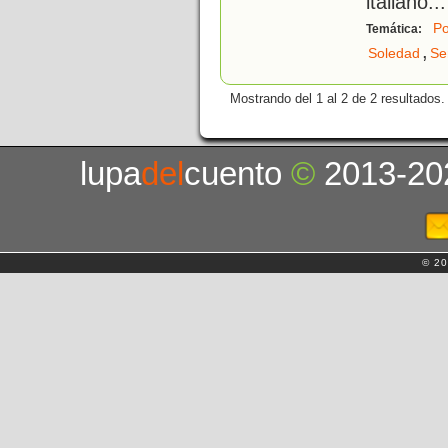
italiano...
P
Temática:
,
Soledad
Se
Mostrando del 1 al 2 de 2 resultados.
lupa
del
cuento
©
2013-20
© 20