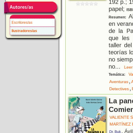
192 p.; 1
papel;
ISB
Al
Resumen:
en veran
Escritores/as
de la Pa
Ilustradores/as
que les 
taller d
teorías l
no siemp
no
...
Le
Va
Temática:
,
Aventuras
,
Detectives
La pand
Comien
VALIENTE 
MARTÍNEZ 
, Ávi
Dr. Buk