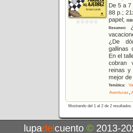
De 5 a 7
88 p.; 21
papel;
ISB
¿
Resumen:
vacacion
¿De dón
gallinas
En el tal
cobran 
reinas y
mejor de 
Va
Temática:
,
Aventuras
Mostrando del 1 al 2 de 2 resultados.
lupa
del
cuento
©
2013-20