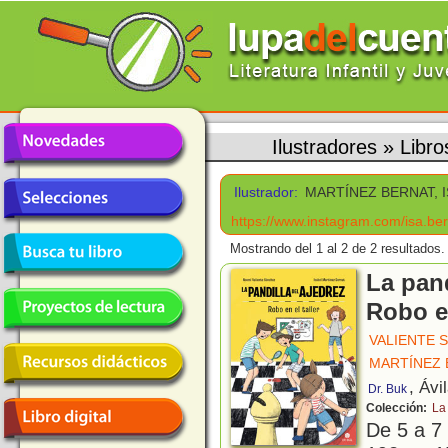
Ilustradores
»
Libr
Ilustrador:
MARTÍNEZ BERNAT, 
https://www.instagram.com/isa.ber
Mostrando del 1 al 2 de 2 resultados.
La pand
Robo en
VALIENTE 
MARTÍNEZ 
, Ávi
Dr. Buk
Colección:
La
De 5 a 7