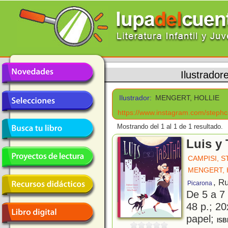
Ilustrador
Ilustrador:
MENGERT, HOLLIE
https://www.instagram.com/stephc
Mostrando del 1 al 1 de 1 resultado.
Luis y 
CAMPISI, 
MENGERT, 
, R
Picarona
De 5 a 7
48 p.; 20
papel;
ISB