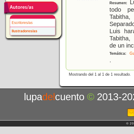
Lu
Resumen:
todo pe
Tabitha,
Separados
Escritores/as
Luis har
Ilustradores/as
Tabitha,
de un inc
G
Temática:
.
Mostrando del 1 al 1 de 1 resultado.
lupa
del
cuento
©
2013-20
© 20