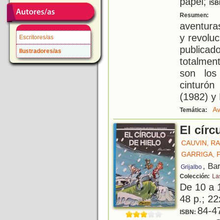
papel;
ISB
E
Resumen:
aventura
y revoluc
Escritores/as
publicad
Ilustradores/as
totalmen
son los
cinturón
(1982) y
Av
Temática:
El círc
CAUVIN, R
GARRIGA, 
, Ba
Grijalbo
Colección:
La
De 10 a 
48 p.; 22
84-4
ISBN: