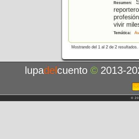
S
Resumen:
reporte
profesión
vivir mile
Av
Temática:
Mostrando del 1 al 2 de 2 resultados.
lupa
del
cuento
©
2013-20
© 20