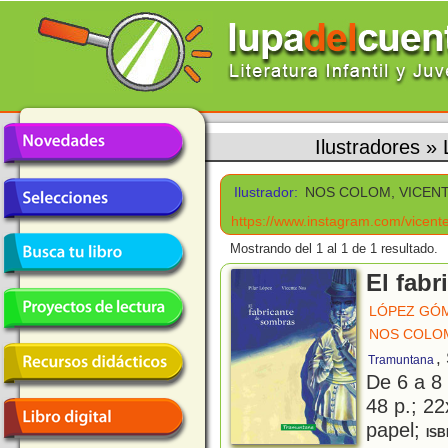
Ilustradores
»
Ilustrador:
NOS COLOM, VICEN
https://www.instagram.com/vicen
Mostrando del 1 al 1 de 1 resultado.
El fab
LÓPEZ GÓM
NOS COLOM
,
Tramuntana
De 6 a 8
48 p.; 22
papel;
ISB