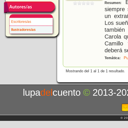
E
Resumen:
siempre 
un extra
Los sueñ
Escritores/as
también
Ilustradores/as
Carola q
Camillo 
deberá s
Pu
Temática:
Mostrando del 1 al 1 de 1 resultado.
lupa
del
cuento
©
2013-20
© 20