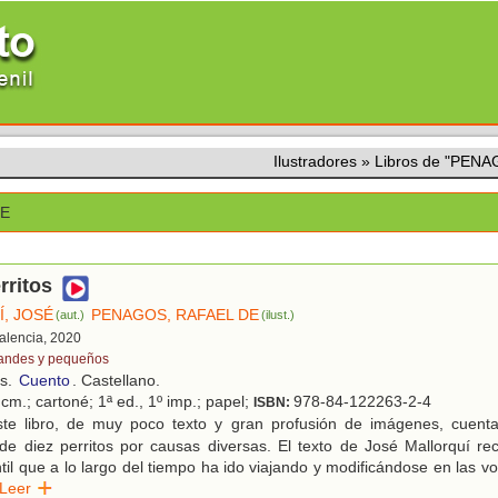
Ilustradores
»
Libros de "PEN
DE
rritos
, JOSÉ
PENAGOS, RAFAEL DE
(aut.)
(ilust.)
Valencia, 2020
andes y pequeños
os.
Cuento
. Castellano.
cm.; cartoné; 1ª ed., 1º imp.; papel;
978-84-122263-2-4
ISBN:
te libro, de muy poco texto y gran profusión de imágenes, cuenta
de diez perritos por causas diversas. El texto de José Mallorquí re
til que a lo largo del tiempo ha ido viajando y modificándose en las vo
Leer