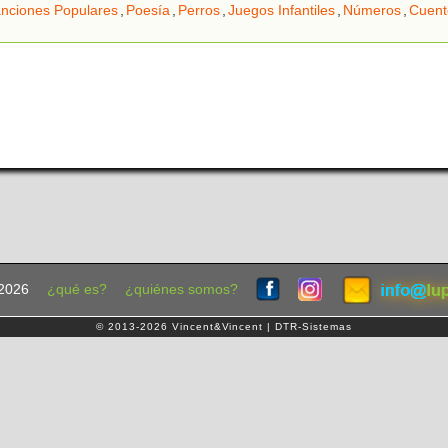
nciones Populares
,
Poesía
,
Perros
,
Juegos Infantiles
,
Números
,
Cuent
2026
¿qué es?
¿quiénes somos?
© 2013-2026 Vincent&Vincent | DTR-Sistemas