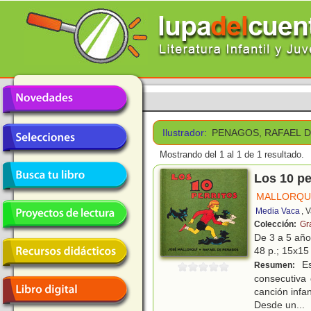
Ilustrador:
PENAGOS, RAFAEL 
Mostrando del 1 al 1 de 1 resultado.
Los 10 pe
MALLORQUÍ
Media Vaca
, 
Colección:
Gr
De 3 a 5 añ
48 p.; 15x15 
Es
Resumen:
consecutiva 
canción infan
Desde un
...