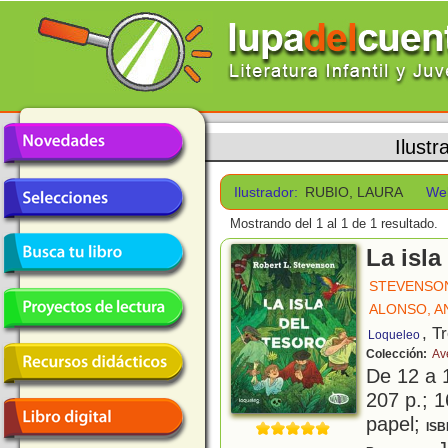
Ilustr
Ilustrador:
RUBIO, LAURA
We
Mostrando del 1 al 1 de 1 resultado.
La isla
STEVENSON
ALONSO, A
, T
Loqueleo
Colección:
Av
De 12 a 
207 p.; 1
papel;
ISB