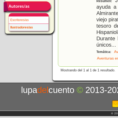
J
Resumen:
ayuda a 
Almirant
viejo pir
Escritores/as
tesoro d
Ilustradores/as
Hispanio
Durante 
únicos
...
Av
Temática:
Aventuras e
Mostrando del 1 al 1 de 1 resultado.
lupa
del
cuento
©
2013-20
© 20