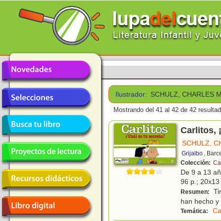
Ilustrador:
SCHULZ, CHARLES M
Mostrando del 41 al 42 de 42 resulta
Carlitos, 
SCHULZ, C
Grijalbo
, Barc
Colección:
Car
De 9 a 13 a
96 p.; 20x13 
Tir
Resumen:
han hecho y 
Ca
Temática: