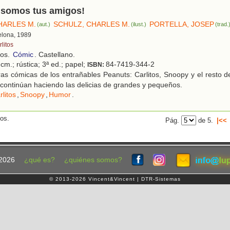
 ¡somos tus amigos!
HARLES M.
SCHULZ, CHARLES M.
PORTELLA, JOSEP
(aut.)
(ilust.)
(trad.
elona, 1989
litos
ños.
Cómic
. Castellano.
cm.; rústica; 3ª ed.; papel;
84-7419-344-2
ISBN:
as cómicas de los entrañables Peanuts: Carlitos, Snoopy y el resto de
continúan haciendo las delicias de grandes y pequeños.
rlitos
,
Snoopy
,
Humor
.
dos.
Pág.
de 5.
|<<
2026
¿qué es?
¿quiénes somos?
© 2013-2026 Vincent&Vincent | DTR-Sistemas