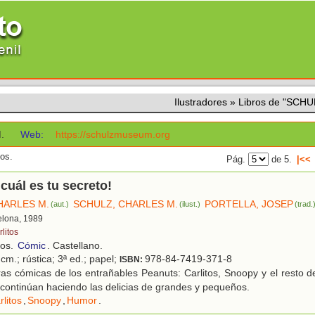
Ilustradores
»
Libros de "SCH
.
Web:
https://schulzmuseum.org
dos.
Pág.
de 5.
|<<
¡cuál es tu secreto!
HARLES M.
SCHULZ, CHARLES M.
PORTELLA, JOSEP
(aut.)
(ilust.)
(trad.
elona, 1989
litos
ños.
Cómic
. Castellano.
cm.; rústica; 3ª ed.; papel;
978-84-7419-371-8
ISBN:
as cómicas de los entrañables Peanuts: Carlitos, Snoopy y el resto de
continúan haciendo las delicias de grandes y pequeños.
rlitos
,
Snoopy
,
Humor
.