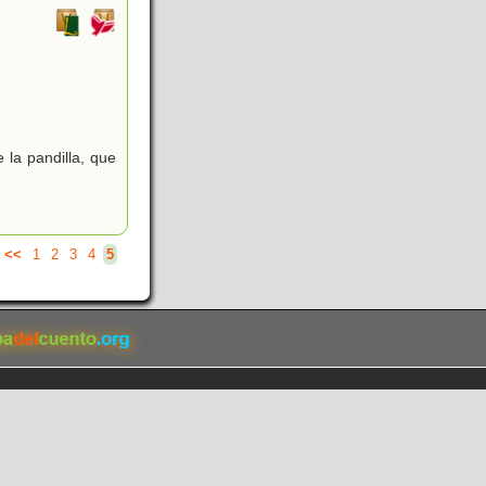
)
 la pandilla, que
<<
1
2
3
4
5