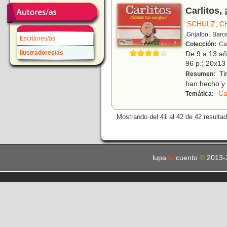
Carlitos,
SCHULZ, C
Grijalbo
, Barc
Escritores/as
Colección:
Car
Ilustradores/as
De 9 a 13 a
96 p.; 20x13 
Tir
Resumen:
han hecho y 
Ca
Temática:
Mostrando del 41 al 42 de 42 resulta
lupa
del
cuento
©
2013-