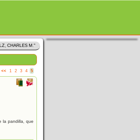
ULZ, CHARLES M."
<<
1
2
3
4
5
)
 la pandilla, que