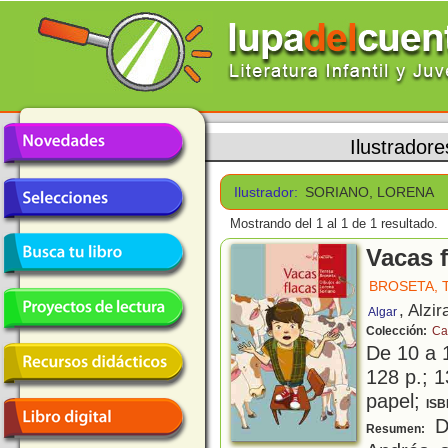
Ilustradore
Ilustrador:
SORIANO, LORENA
Mostrando del 1 al 1 de 1 resultado.
Vacas 
BROSETA, 
, Alzir
Algar
Colección:
Ca
De 10 a 
128 p.; 1
papel;
ISB
De
Resumen: