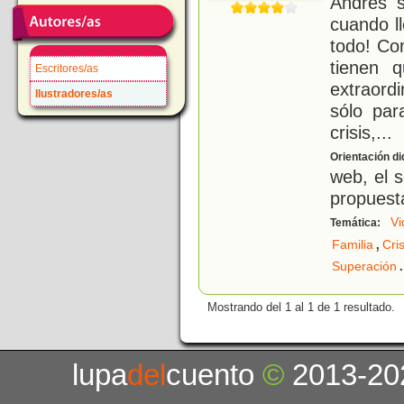
Andrés s
cuando l
todo! Co
tienen 
Escritores/as
extraord
Ilustradores/as
sólo par
crisis,
...
Orientación di
web, el s
propuesta
Vi
Temática:
,
Familia
Cri
.
Superación
Mostrando del 1 al 1 de 1 resultado.
lupa
del
cuento
©
2013-20