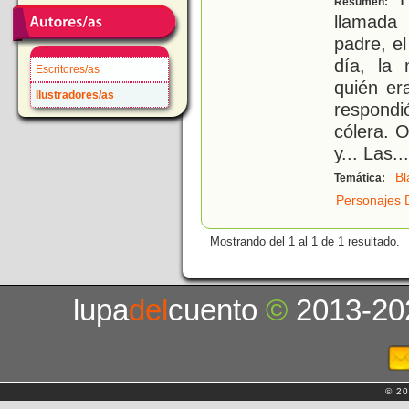
Resumen:
llamada
padre, e
día, la
Escritores/as
quién er
Ilustradores/as
respond
cólera. 
y... Las
...
Bl
Temática:
Personajes 
Mostrando del 1 al 1 de 1 resultado.
lupa
del
cuento
©
2013-20
© 20