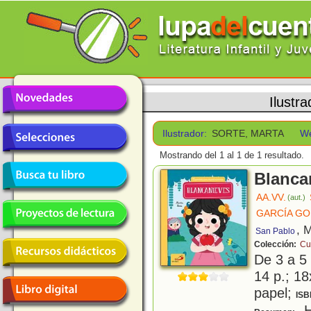
Ilustr
Ilustrador:
SORTE, MARTA
W
Mostrando del 1 al 1 de 1 resultado.
Blanca
AA.VV.
(aut.)
GARCÍA GO
, 
San Pablo
Colección:
Cu
De 3 a 5
14 p.; 18
papel;
ISB
H