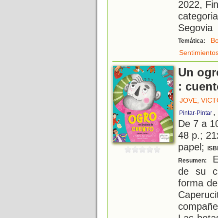
2022, Fi
categoria
Segovia
B
Temática:
Sentimiento
Un ogr
: cuent
JOVE, VICT
,
Pintar-Pintar
De 7 a 1
48 p.; 21
papel;
ISB
El
Resumen:
de su c
forma de
Caperucit
compañe
Las bota