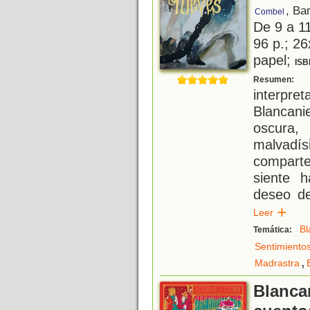
, Ba
Combel
De 9 a 1
96 p.; 26
papel;
ISB
L
Resumen:
interpre
Blancan
oscura
malvadís
comparte
siente 
deseo de
Leer
Bl
Temática:
Sentimiento
,
Madrastra
Blanca