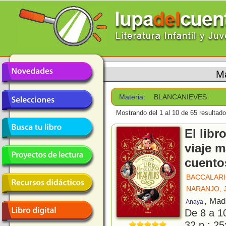
Ma
Materia:
BLANCANIEVES
Mostrando del 1 al 10 de 65 resultado
El libr
viaje m
cuento
BACCALARI
NARANJO, 
, Mad
Anaya
De 8 a 1
32 p.; 25