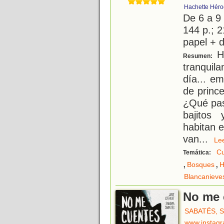
Hachette Héro
De 6 a 9
144 p.; 2
papel + d
Ha
Resumen:
tranquil
día... e
de princ
¿Qué pas
bajitos
habitan 
van
...
L
Cu
Temática:
,
,
Bosques
H
Blancanieve
No me 
SABATÉS, 
www.instag