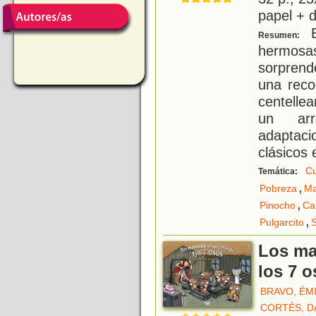
papel + d
E
Resumen:
hermos
sorprend
una reco
centelle
un arr
adaptac
clásicos
Cu
Temática:
,
Pobreza
Ma
,
Pinocho
Ca
,
Pulgarcito
S
Los ma
los 7 
BRAVO, ÉM
CORTÉS, D