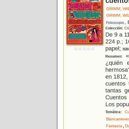
cuento
GRIMM, HA
GRIMM, WI
,
Folioscopio
Colección:
Cl
De 9 a 1
224 p.; 1
papel;
ISB
«E
Resumen:
¿quién 
hermosa?
en 1812,
cuentos 
tantas g
Cuentos 
Los popu
Cu
Temática:
Blancanieve
,
Fantasía
D