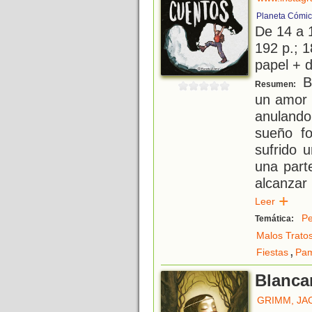
Planeta Cómic
De 14 a 
192 p.; 1
papel + d
Bl
Resumen:
un amor 
anulando
sueño fo
sufrido u
una part
alcanzar 
Leer
Pe
Temática:
Malos Trato
,
Fiestas
Pam
Blanca
GRIMM, JA