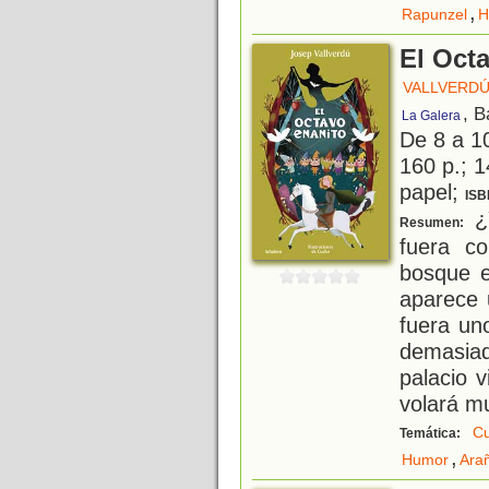
,
Rapunzel
H
El Oct
VALLVERDÚ
, B
La Galera
De 8 a 1
160 p.; 1
papel;
ISB
¿Y
Resumen:
fuera c
bosque e
aparece 
fuera un
demasia
palacio 
volará mu
Cu
Temática:
,
Humor
Ara