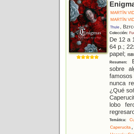
Enigm
MARTÍN VID
MARTÍN VID
, Bzrc
Thule
Colección:
Fu
De 12 a 
64 p.; 22
papel;
ISB
E
Resumen:
sobre a
famosos 
nunca re
¿Qué soñ
Caperuci
lobo fe
regresar
Cu
Temática:
,
Caperucita