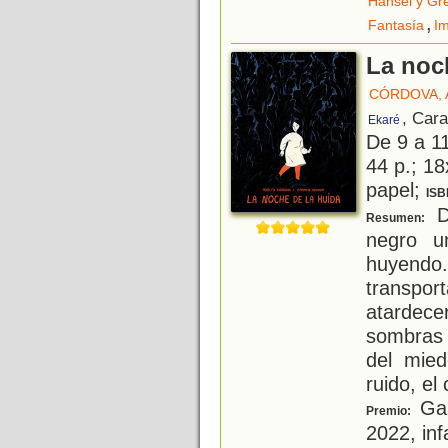
Hansel y Gre
,
Fantasía
Im
La noc
CÓRDOVA,
, Car
Ekaré
De 9 a 1
44 p.; 18
papel;
ISB
D
Resumen:
negro u
huyend
transpor
atardece
sombras 
del mied
ruido, el
Gan
Premio:
2022, inf