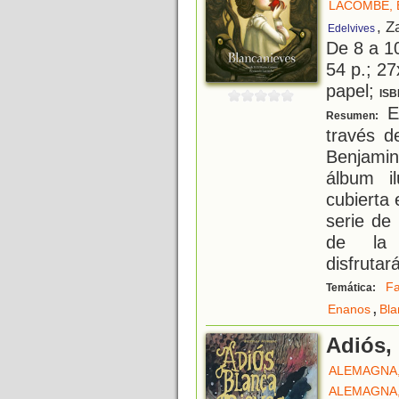
LACOMBE, 
, Z
Edelvives
De 8 a 1
54 p.; 27
papel;
ISB
El
Resumen:
través d
Benjamin
álbum i
cubierta 
serie de
de la 
disfrutar
Fa
Temática:
,
Enanos
Bla
Adiós,
ALEMAGNA,
ALEMAGNA,