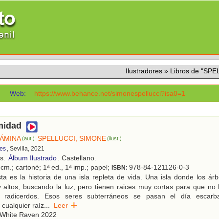
Ilustradores
»
Libros de "SP
Web:
https://www.behance.net/simonespellucci?isa0=1
midad
 ÁMINA
SPELLUCCI, SIMONE
(aut.)
(ilust.)
tes
, Sevilla, 2021
os.
Álbum Ilustrado
. Castellano.
cm.; cartoné; 1ª ed., 1ª imp.; papel;
978-84-121126-0-3
ISBN:
ta es la historia de una isla repleta de vida. Una isla donde los á
 altos, buscando la luz, pero tienen raices muy cortas para que no
s radicerdos. Esos seres subterráneos se pasan el día escarb
cualquier raíz
...
Leer
White Raven 2022