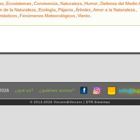
las
,
Ecosistemas
,
Convivencia
,
Naturaleza
,
Humor
,
Defensa del Medio 
n de la Naturaleza
,
Ecología
,
Pájaros
,
Árboles
,
Amor a la Naturaleza
,
ntásticos
,
Fenómenos Meteorológicos
,
Viento
.
2026
¿qué es?
¿quiénes somos?
© 2013-2026 Vincent&Vincent | DTR-Sistemas