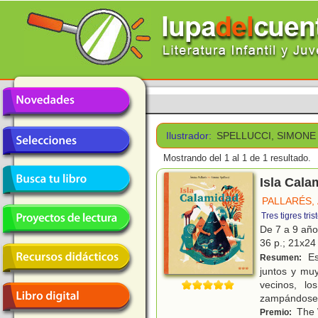
Ilustrador:
SPELLUCCI, SIMONE
Mostrando del 1 al 1 de 1 resultado.
Isla Cala
PALLARÉS,
Tres tigres tris
De 7 a 9 añ
36 p.; 21x24 
Es
Resumen:
juntos y muy
vecinos, lo
zampándose 
The 
Premio: