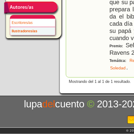
que su pa
prepara 
da el bi
cada día
Escritores/as
su papá 
Ilustradores/as
cuando va
Sel
Premio:
Ravens 
Re
Temática:
.
Soledad
Mostrando del 1 al 1 de 1 resultado.
lupa
del
cuento
©
2013-20
© 20