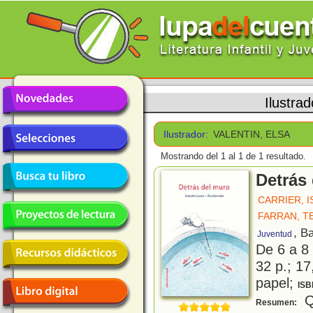
Ilustra
Ilustrador:
VALENTIN, ELSA
Mostrando del 1 al 1 de 1 resultado.
Detrás
CARRIER, 
FARRAN, T
, B
Juventud
De 6 a 8
32 p.; 17
papel;
ISB
Q
Resumen: