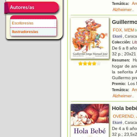
Am
Temática:
Alzheimer
.
Guillerm
Escritores/as
FOX, MEM
(
Ilustradores/as
Ekaré
, Caraca
Colección:
Li
De 6 a 8 añ
32 p.; 20x21 
Ha
Resumen:
hogar de anc
la señorita
Guillermo pr
Los M
Premio:
Am
Temática:
Alzheimer
.
Hola beb
OVEREND, 
Ekaré
, Caraca
De 4 a 6 añ
32 p.; 23,5x2