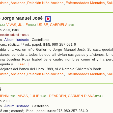
istad
,
Ancianos
,
Relación Niño-Anciano
,
Enfermedades Mentales
,
Sal
o Jorge Manuel José
VIVAS, JULIE
URIBE, GABRIELA
aut.)
(ilust.)
(trad.)
s, 2006, 1988
bros de todo el mundo
os.
Álbum Ilustrado
. Castellano.
cm.; rústica; 4ª ed.; papel;
980-257-051-6
ISBN:
bía una vez un niño Guillermo Jorge Manuel José. Su casa quedab
ianos, conocía a todos los que allí vivían sus gustos y aficiones. Un
 Ana Josefina Rosa Isabel tiene cuatro nombres como él y ha per
egunta y
...
Leer
ejores del Banco del Libro 1989, ALA Notable Children´s Book
istad
,
Ancianos
,
Relación Niño-Anciano
,
Enfermedades Mentales
,
Sal
é
JENNI
VIVAS, JULIE
DEARDEN, CARMEN DIANA
(aut.)
(ilust.)
(trad.)
s, 2001
os.
Álbum Ilustrado
. Castellano.
8 cm.; cartoné; 1ª ed.; papel;
978-980-257-254-0
ISBN: