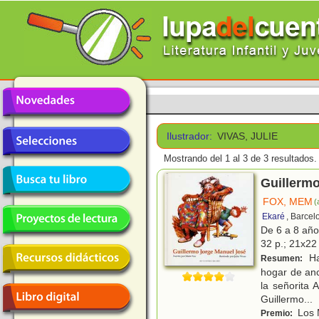
Ilustrador:
VIVAS, JULIE
Mostrando del 1 al 3 de 3 resultados.
Guillerm
FOX, MEM
(
Ekaré
, Barcel
De 6 a 8 añ
32 p.; 21x22 
Ha
Resumen:
hogar de anc
la señorita
Guillermo
...
Los M
Premio: