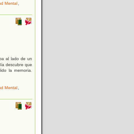
ud Mental
,
a al lado de un
 día descubre que
dido la memoria.
ud Mental
,