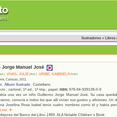
Ilustradores
»
Libros
o Jorge Manuel José
VIVAS, JULIE
URIBE, GABRIELA
aut.)
(ilust.)
(trad.)
ona, Caracas, 2011
os.
Álbum Ilustrado
. Castellano.
cm.; cartoné; 1ª ed., 1ª imp.; papel;
978-84-939138-0-9
ISBN:
bía una vez un niño Guillermo Jorge Manuel José. Su casa quedab
ianos, conocía a todos los que allí vivían sus gustos y aficiones. Un 
 Ana Josefina Rosa Isabel tenía cuatro nombres como él y había per
Leer
ejores del Banco del Libro 1989, ALA Notable Children´s Book