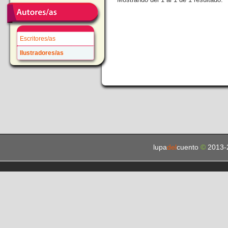
Escritores/as
Ilustradores/as
lupa
del
cuento
©
2013-