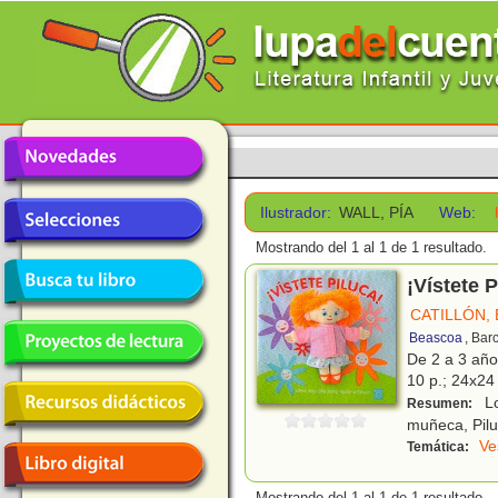
Ilustrador:
WALL, PÍA
Web:
Mostrando del 1 al 1 de 1 resultado.
¡Vístete P
CATILLÓN, E
Beascoa
, Bar
De 2 a 3 añ
10 p.; 24x24 
Lo
Resumen:
muñeca, Pilu
Ve
Temática:
Mostrando del 1 al 1 de 1 resultado.