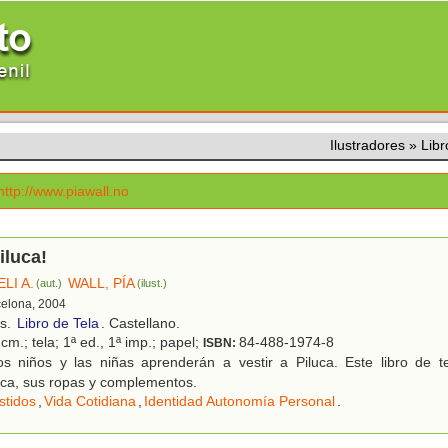
Ilustradores
»
Libr
http://www.piawall.no
iluca!
LI A.
WALL, PÍA
(aut.)
(ilust.)
celona, 2004
os.
Libro de Tela
. Castellano.
cm.; tela; 1ª ed., 1ª imp.; papel;
84-488-1974-8
ISBN:
s niños y las niñas aprenderán a vestir a Piluca. Este libro de t
ca, sus ropas y complementos.
stidos
,
Vida Cotidiana
,
Identidad Autonomía Personal
.