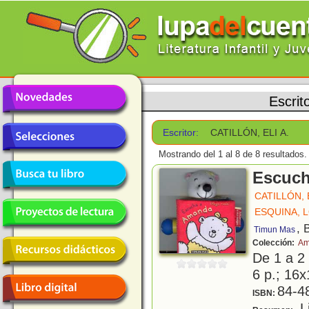
Escrit
Escritor:
CATILLÓN, ELI A.
Mostrando del 1 al 8 de 8 resultados.
Escuch
CATILLÓN, E
ESQUINA, 
, 
Timun Mas
Colección:
Am
De 1 a 2
6 p.; 16x
84-4
ISBN:
Li