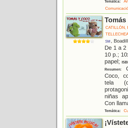
An
Temática:
Comunicació
Tomás 
CATILLÓN, E
TELLECHEA
, Boadil
SM
De 1 a 2
10 p.; 10
papel;
ISB
C
Resumen:
Coco, co
tela (
protagon
niñas ap
Con llama
C
Temática:
¡Vístet