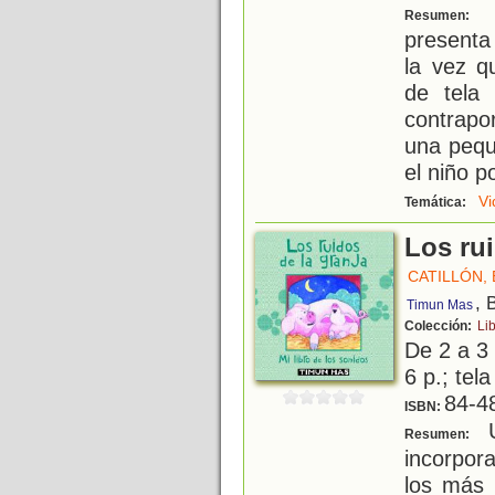
E
Resumen:
presenta 
la vez q
de tela
contrapo
una peq
el niño p
Vi
Temática:
Los rui
CATILLÓN, E
, 
Timun Mas
Colección:
Lib
De 2 a 3
6 p.; tel
84-4
ISBN:
U
Resumen:
incorpor
los más 