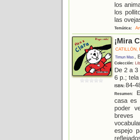
los anima
los polli
las oveja
An
Temática:
¡Mira C
CATILLÓN, E
, 
Timun Mas
Colección:
Lib
De 2 a 3
6 p.; tela
84-4
ISBN:
Es
Resumen:
casa es 
poder v
breves
vocabul
espejo p
reflejado