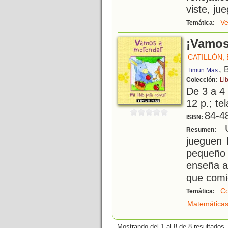
viste, ju
Ve
Temática:
¡Vamos
CATILLÓN, E
, 
Timun Mas
Colección:
Lib
De 3 a 4
12 p.; te
84-4
ISBN:
U
Resumen:
jueguen 
pequeño 
enseña a
que comi
Co
Temática:
Matemática
Mostrando del 1 al 8 de 8 resultados.