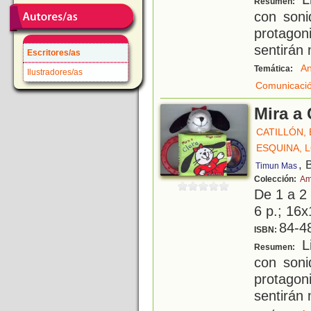
Resumen:
con soni
protagon
sentirán 
Escritores/as
An
Temática:
Ilustradores/as
Comunicació
Mira a 
CATILLÓN, E
ESQUINA, 
, 
Timun Mas
Colección:
Am
De 1 a 2
6 p.; 16x
84-4
ISBN:
Li
Resumen:
con soni
protagon
sentirán 