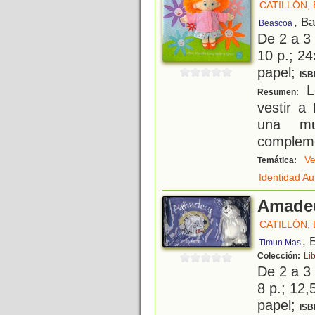
CATILLÓN, E
, B
Beascoa
De 2 a 3
10 p.; 24
papel;
ISB
Lo
Resumen:
vestir a 
una mu
complem
Ve
Temática:
Identidad A
Amadeu
CATILLÓN, E
, 
Timun Mas
Colección:
Lib
De 2 a 3
8 p.; 12,
papel;
ISB