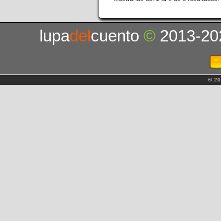
lupa
del
cuento
©
2013-20
© 20