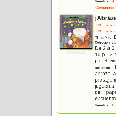
An
Temática:
Comunicació
¡Abráza
KALLAY NAG
KALLAY NAG
, 
Timun Mas
Colección:
Li
De 2 a 3
16 p.; 21
papel;
ISB
B
Resumen:
abraza a
protago
juguetes,
de papá
encuentr
Do
Temática: