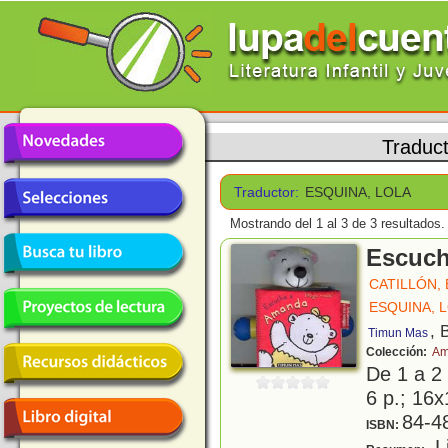
Traduc
Traductor:
ESQUINA, LOLA
Mostrando del 1 al 3 de 3 resultados.
Escuch
CATILLÓN, E
ESQUINA, 
, 
Timun Mas
Colección:
Am
De 1 a 2
6 p.; 16x
84-4
ISBN:
Li