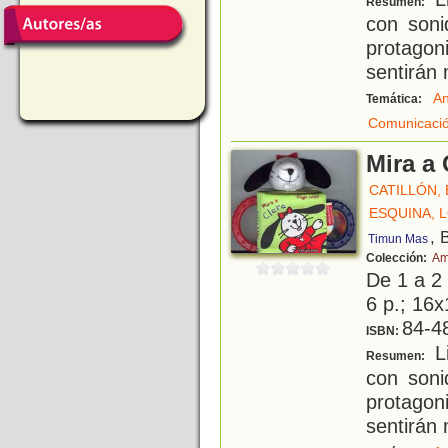
Resumen:
con soni
protagon
sentirán 
An
Temática:
Comunicació
Mira a 
CATILLÓN, E
ESQUINA, 
, 
Timun Mas
Colección:
Am
De 1 a 2
6 p.; 16x
84-4
ISBN:
Li
Resumen:
con soni
protagon
sentirán 