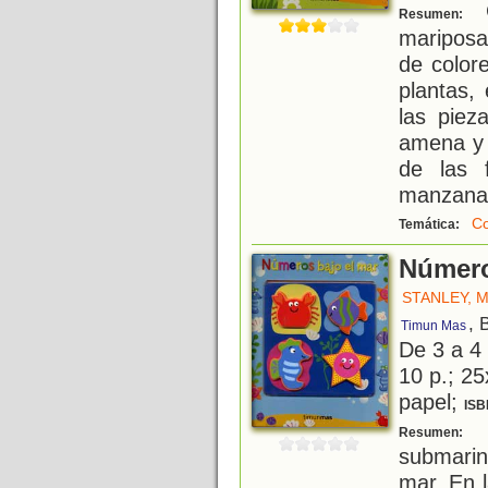
C
Resumen:
mariposa
de color
plantas,
las piez
amena y l
de las f
manzana
Co
Temática:
Número
STANLEY, 
, 
Timun Mas
De 3 a 4
10 p.; 25
papel;
ISB
A
Resumen:
submarin
mar. En 