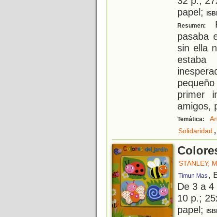
32 p.; 27
papel;
ISB
R
Resumen:
pasaba e
sin ella
estaba
inesperad
pequeño 
primer 
amigos, p
An
Temática:
,
Solidaridad
Colores
STANLEY, 
, 
Timun Mas
De 3 a 4
10 p.; 25
papel;
ISB