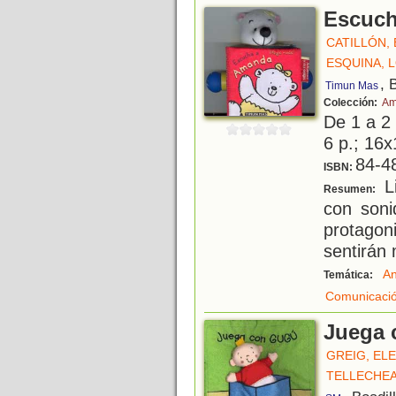
Escuch
CATILLÓN, E
ESQUINA, 
, 
Timun Mas
Colección:
Am
De 1 a 2
6 p.; 16x
84-4
ISBN:
Li
Resumen:
con soni
protagon
sentirán 
An
Temática:
Comunicació
Juega 
GREIG, EL
TELLECHEA