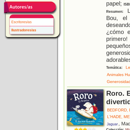
papel;
ISB
La
Resumen:
Bou, el
Escritores/as
deseand
Ilustradores/as
¿cómo es
primero
pequeños
generos
adorable
Le
Temática:
Animales H
Generosida
Roro. E
diverti
BEDFORD, 
L'HADE, M
, Mad
Jaguar
Colección:
Mi