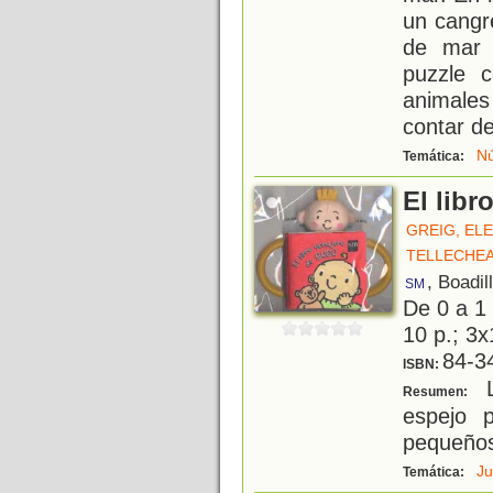
un cangre
de mar 
puzzle 
animales
contar de
N
Temática:
El lib
GREIG, EL
TELLECHEA
, Boadil
SM
De 0 a 1
10 p.; 3x
84-3
ISBN:
L
Resumen:
espejo 
pequeño
J
Temática: