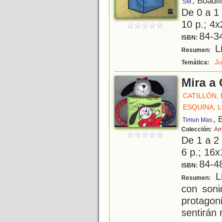
, Boadil
SM
De 0 a 1
10 p.; 4x
84-3
ISBN:
Li
Resumen:
J
Temática:
Mira a 
CATILLÓN, E
ESQUINA, 
, 
Timun Mas
Colección:
Am
De 1 a 2
6 p.; 16x
84-4
ISBN:
Li
Resumen:
con soni
protagon
sentirán 