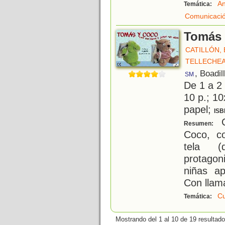
An
Temática:
Comunicació
Tomás 
CATILLÓN, E
TELLECHEA
, Boadil
SM
De 1 a 2
10 p.; 10
papel;
ISB
C
Resumen:
Coco, co
tela (
protagon
niñas ap
Con llama
C
Temática:
Mostrando del 1 al 10 de 19 resultado