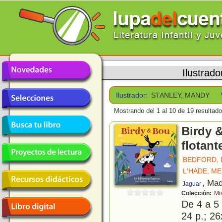
Ilustrado
Ilustrador:
STANLEY, MANDY
Mostrando del 1 al 10 de 19 resultado
Birdy &
flotant
BEDFORD, 
L'HADE, M
, Mad
Jaguar
Colección:
Mi
De 4 a 5
24 p.; 26