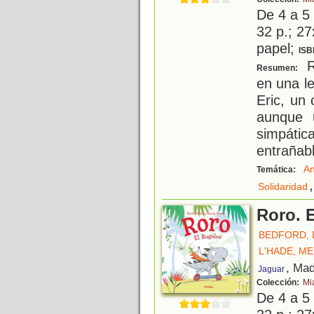
De 4 a 5
32 p.; 27
papel;
ISB
Ro
Resumen:
en una le
Eric, un
aunque 
simpátic
entrañabl
An
Temática:
,
Solidaridad
Roro. 
BEDFORD, 
L'HADE, M
, Mad
Jaguar
Colección:
Mi
De 4 a 5