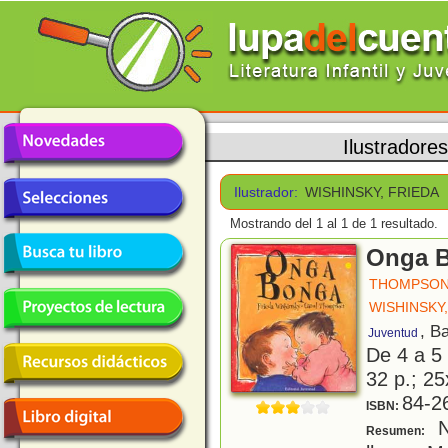
Ilustradores
Ilustrador:
WISHINSKY, FRIEDA
Mostrando del 1 al 1 de 1 resultado.
Onga 
THOMPSON
WISHINSKY,
, B
Juventud
De 4 a 5
32 p.; 25
84-2
ISBN:
N
Resumen: