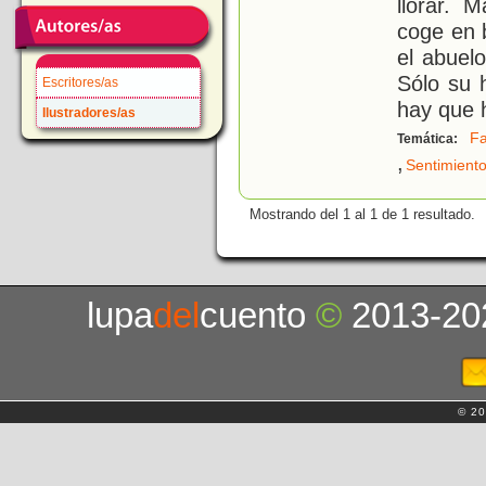
llorar. 
coge en b
el abuel
Sólo su 
Escritores/as
hay que 
Ilustradores/as
Fa
Temática:
,
Sentimient
Mostrando del 1 al 1 de 1 resultado.
lupa
del
cuento
©
2013-20
© 20