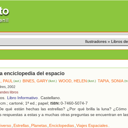
Ilustradores
»
Libros 
a enciclopedia del espacio
, PAUL
BINES, GARY
WOOD, HELEN
TAPIA, SONIA
(aut.)
(ilust.)
(ilust.)
(tr
dres, 2002
andes libros
ños.
Libro Informativo
. Castellano.
cm.; cartoné; 1ª ed.; papel;
0-7460-5074-7
ISBN:
e qué están hechas las estrellas? ¿Por qué brilla la luna? ¿Cóm
s respuestas a estas y a muchas otras preguntas se encuentran en la
iverso
,
Estrellas
,
Planetas
,
Enciclopedias
,
Viajes Espaciales
.