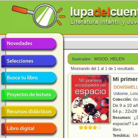
Ilustrador:
WOOD, HELEN
Mostrando del 1 al 1 de 1 resultado.
Mi primer
DOWSWELL
Usborne
, Lon
Colección:
Gr
De 9 a 10 a
64 p.; 22x28 
¿D
Resumen:
espacial? La
libro.
Un
Temática: