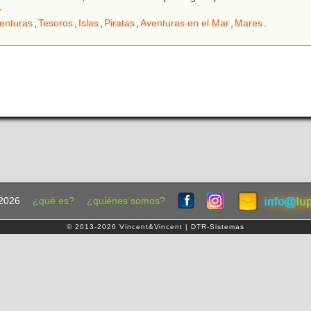
r
enturas
,
Tesoros
,
Islas
,
Piratas
,
Aventuras en el Mar
,
Mares
.
2026
¿qué es?
¿quiénes somos?
© 2013-2026 Vincent&Vincent | DTR-Sistemas