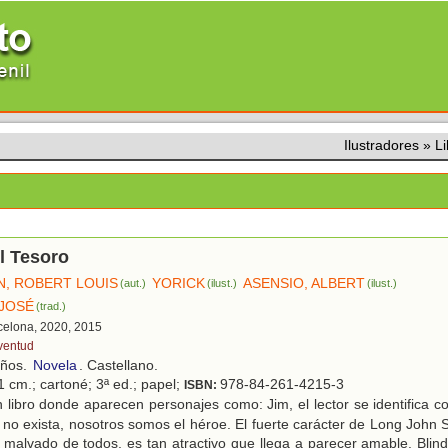
Ilustradores
»
L
el Tesoro
, ROBERT LOUIS
YORICK
ASENSIO, ALBERT
(aut.)
(ilust.)
(ilust.)
JOSÉ
(trad.)
rcelona, 2020, 2015
ventud
años.
Novela
. Castellano.
1 cm.; cartoné; 3ª ed.; papel;
978-84-261-4215-3
ISBN:
libro donde aparecen personajes como: Jim, el lector se identifica co
 no exista, nosotros somos el héroe. El fuerte carácter de Long John Si
 malvado de todos, es tan atractivo que llega a parecer amable. Bli