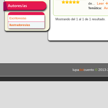
de
...
Lee
Av
Temática:
Escritores/as
Mostrando del 1 al 1 de 1 resultado.
Ilustradores/as
lupa
del
cuento
©
2013-