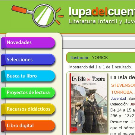
Ilustrador:
YORICK
Mostrando del 1 al 1 de 1 resultado.
La Isla d
STEVENSON
TORROBA, 
Juventud
, Ba
Colección:
Ju
De 14 a 15 
296 p.; 13x2
Un 
Resumen:
que el héroe
ser el mayor