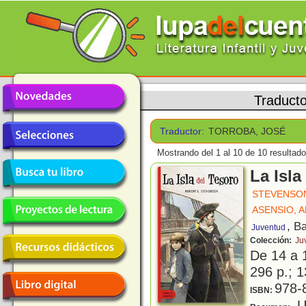
Traduct
Traductor:
TORROBA, JOSÉ
Mostrando del 1 al 10 de 10 resultado
La Isla
STEVENSON
ASENSIO, 
, B
Juventud
Colección:
Ju
De 14 a 
296 p.; 1
978-
ISBN:
Un