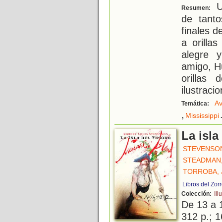
U
Resumen:
de tanto
finales d
a orilla
alegre 
amigo, H
orillas
ilustraci
Av
Temática:
,
Mississippi
La isla
STEVENSON
STEADMAN,
TORROBA, 
Libros del Zor
Colección:
Ill
De 13 a 
312 p.; 1