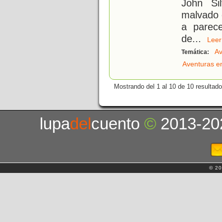
John Si
malvado d
a parec
de
...
Le
Av
Temática:
Aventuras e
Mostrando del 1 al 10 de 10 resultado
lupa
del
cuento
©
2013-20
© 20