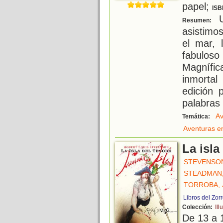
papel;
ISB
U
Resumen:
asistimo
el mar, l
fabulo
Magnífic
inmorta
edición 
palabras
Av
Temática:
Aventuras e
La isla
STEVENSON
STEADMAN,
TORROBA, 
Libros del Zor
Colección:
Ill
De 13 a 