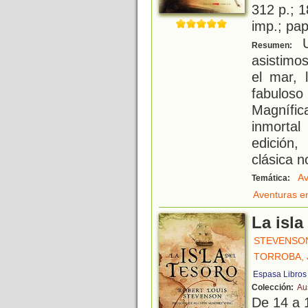
312 p.; 1
imp.; pa
U
Resumen:
asistimo
el mar, l
fabulo
Magnífic
inmorta
edición
clásica n
Av
Temática:
Aventuras e
La isla
STEVENSON
TORROBA, 
Espasa Libros
Colección:
Au
De 14 a 