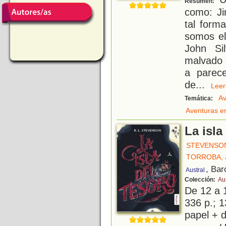
Resumen:
como: Jim
tal form
somos el
John Si
malvado d
a parec
de
...
Le
Av
Temática:
Aventuras e
La isla
STEVENSON
TORROBA, 
, Bar
Austral
Colección:
Aus
De 12 a 
336 p.; 1
papel + d