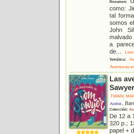
Un
Resumen:
como: Jim
tal form
somos el
John Si
malvado d
a parec
de
...
Le
Av
Temática:
Aventuras e
Las av
Sawye
TWAIN, MA
, Bar
Austral
Colección:
Aus
De 12 a 
320 p.; 1
papel + d