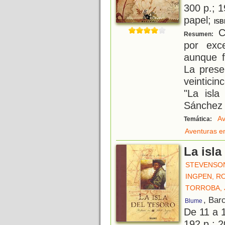
300 p.; 1
papel;
ISB
Co
Resumen:
por exc
aunque f
La prese
veintici
"La isla
Sánchez 
Av
Temática:
Aventuras e
La isla
STEVENSON
INGPEN, R
TORROBA, 
, Bar
Blume
De 11 a 
192 p.; 2