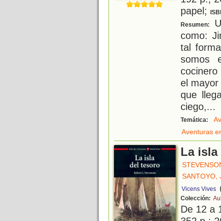
papel;
ISB
Un
Resumen:
como: Jim
tal form
somos e
cocinero
el mayor
que lleg
ciego,
...
Av
Temática:
Aventuras e
La isla
STEVENSON
SANTOYO, 
Vicens Vives
Colección:
Au
De 12 a 
352 p.; 2