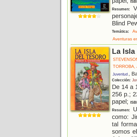
papel;
ISB
Vi
Resumen:
personaj
Blind Pew
Av
Temática:
Aventuras e
La Isla
STEVENSON
TORROBA, 
, B
Juventud
Colección:
Ju
De 14 a 
256 p.; 2
papel;
ISB
Un
Resumen:
como: Jim
tal form
somos el