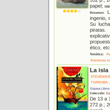
papel;
ISB
L
Resumen:
ingenio, 
Su lucha
piratas.
explica
propuest
ético, etc
Av
Temática:
Aventuras e
La isla
STEVENSON
TORROBA, 
Espasa Libros
Colección:
Es
De 13 a 
272 p.; 2