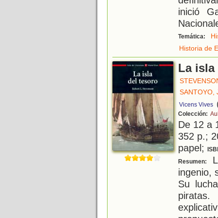
inició G
Nacional
Hi
Temática:
Historia de 
La isla
STEVENSON
SANTOYO, 
Vicens Vives
Colección:
Au
De 12 a 
352 p.; 2
papel;
ISB
L
Resumen:
ingenio, 
Su lucha
piratas.
explica