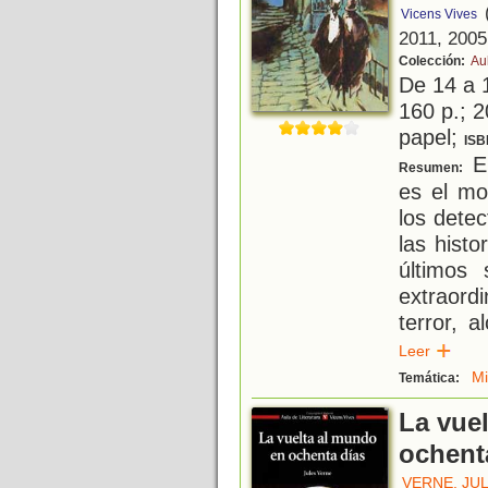
Vicens Vives
2011, 2005
Colección:
Au
De 14 a 
160 p.; 2
papel;
ISB
El
Resumen:
es el mo
los detec
las histo
últimos
extraord
terror, 
Leer
M
Temática:
La vue
ochent
VERNE, JU