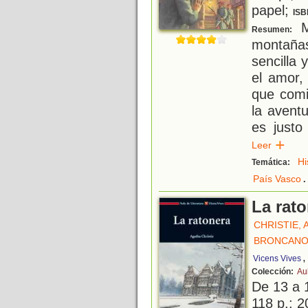
papel;
ISB
M
Resumen:
montaña
sencilla 
el amor,
que comi
la aventu
es justo
Leer
Hi
Temática:
.
País Vasco
La rat
CHRISTIE,
BRONCANO
,
Vicens Vives
Colección:
Au
De 13 a 
118 p.; 2