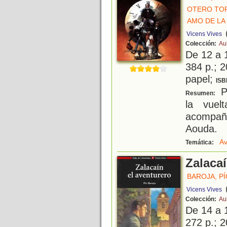
OTERO TO
AMO DE LA 
Vicens Vives
Colección:
Au
De 12 a 
384 p.; 2
papel;
ISB
P
Resumen:
la vuel
acompañ
Aouda.
Av
Temática:
Zalacaí
BAROJA, P
Vicens Vives
Colección:
Au
De 14 a 
272 p.; 2