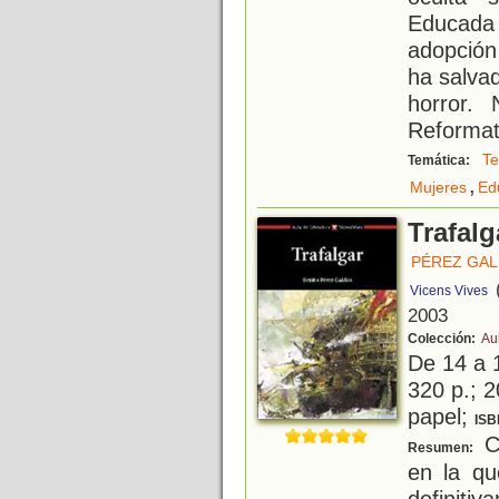
Educada
adopción
ha salva
horror. 
Reformat
Te
Temática:
,
Mujeres
Ed
Trafalg
PÉREZ GAL
Vicens Vives
2003
Colección:
Au
De 14 a 
320 p.; 2
papel;
ISB
Co
Resumen:
en la qu
definiti