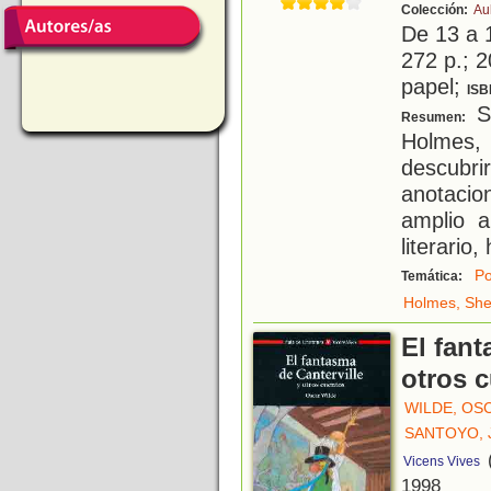
Colección:
Au
De 13 a 
272 p.; 2
papel;
ISB
Se
Resumen:
Holmes, 
descub
anotacio
amplio a
literario,
Po
Temática:
Holmes, She
El fant
otros 
WILDE, OS
SANTOYO, 
Vicens Vives
1998