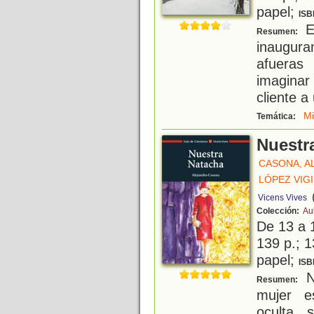
papel;
ISB
El
Resumen:
inaugur
afuera
imagina
cliente a
Mi
Temática:
Nuestr
CASONA, A
LÓPEZ VIGI
Vicens Vives
Colección:
Au
De 13 a 
139 p.; 1
papel;
ISB
Na
Resumen:
mujer e
oculta 