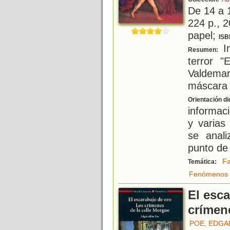
De 14 a 
224 p., 2
papel;
ISB
In
Resumen:
terror "
Valdemar
máscara d
Orientación di
informaci
y varias
se anali
punto de 
Fa
Temática:
Fenómenos 
El esca
crímen
POE, EDGA