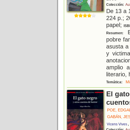
Colección:
Au
De 13 a 
224 p.; 2
papel;
ISB
E
Resumen:
pobre fa
asusta a 
y victim
anotacio
amplio a
literario,
Mi
Temática:
El gato
cuento
POE, EDGA
GABÁN, JE
,
Vicens Vives
Colección:
Au