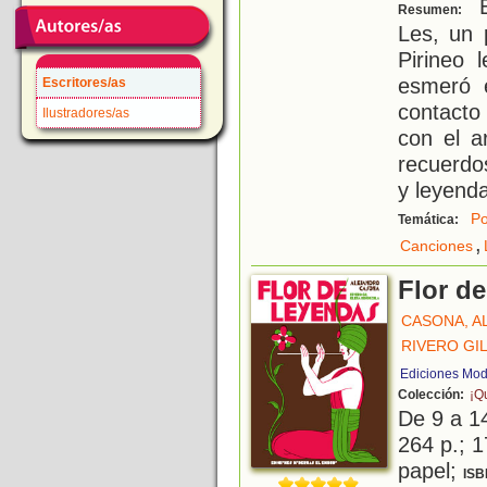
E
Resumen:
Les, un 
Pirineo 
esmeró 
Escritores/as
contacto
Ilustradores/as
con el a
recuerdo
y leyend
Po
Temática:
,
Canciones
Flor d
CASONA, A
RIVERO GI
Ediciones Mo
Colección:
¡Q
De 9 a 1
264 p.; 1
papel;
ISB