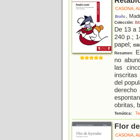
Retablo
CASONA, A
, Mad
Bruño
Colección:
Bi
De 13 a 
240 p.; 1
papel;
ISB
En
Resumen:
no abund
las cin
inscritas
del popu
derech
espontane
obritas,
Te
Temática:
Flor d
CASONA, A