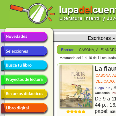
Escritores
Escritor:
CASONA, ALEJANDR
Mostrando del 1 al 10 de 11 resultado
La flau
CASONA, A
DELICADO,
, 
Diego Pun
Colección:
Pa
De 9 a 1
44 p.; 16
papel;
ISB