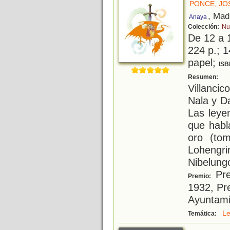
PONCE, JO
, Mad
Anaya
Colección:
Nu
De 12 a 
224 p.; 1
papel;
ISB
F
Resumen:
Villancic
Nala y D
Las leye
que habl
oro (to
Loheng
Nibelungo
Pre
Premio:
1932, Pr
Ayuntami
L
Temática: