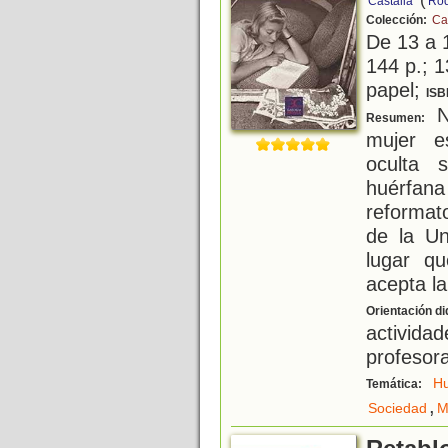
Castalia
Rod
Colección:
Ca
De 13 a 
144 p.; 1
papel;
ISB
Na
Resumen:
mujer e
oculta 
huérfan
reformato
de la Un
lugar q
acepta la
Orientación di
activida
profesor
Hu
Temática:
,
Sociedad
M