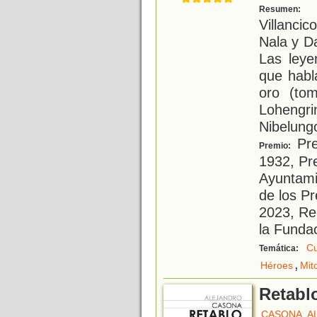
F
Resumen:
Villancic
Nala y D
Las leye
que habl
oro (to
Loheng
Nibelungo
Pre
Premio:
1932, Pr
Ayuntami
de los P
2023, Re
la Funda
Cu
Temática:
,
Héroes
Mit
Retablo
CASONA, A