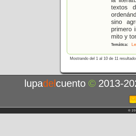
textos 
ordenándo
sino agr
primero 
mito y t
L
Temática:
Mostrando del 1 al 10 de 11 resultado
lupa
del
cuento
©
2013-20
© 20