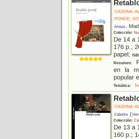
Retablo
CASONA, A
PONCE, JO
, Mad
Anaya
Colección:
Nu
De 14 a 
176 p.; 2
papel;
ISB
Pi
Resumen:
en la me
popular 
Te
Temática:
Retablo
CASONA, A
(
Cátedra
Her
Colección:
Cá
De 13 a 
160 p.; 1