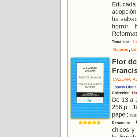
Educada
adopción
ha salva
horror. 
Reformat
Te
Temática:
,
Mujeres
Ed
Flor de
Franci
CASONA, A
Espasa Libros
Colección:
Nu
De 13 a 
256 p.; 1
papel;
ISB
C
Resumen:
chicos y
la litera