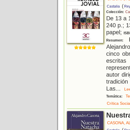
(
Castalia
Rey
Colección:
Ca
De 13 a 
240 p.; 1
papel;
ISB
B
Resumen:
Alejandr
cinco obr
escrit
represen
autor dir
tradición
Las
...
L
Te
Temática:
Crítica Socia
Nuestr
CASONA, A
(