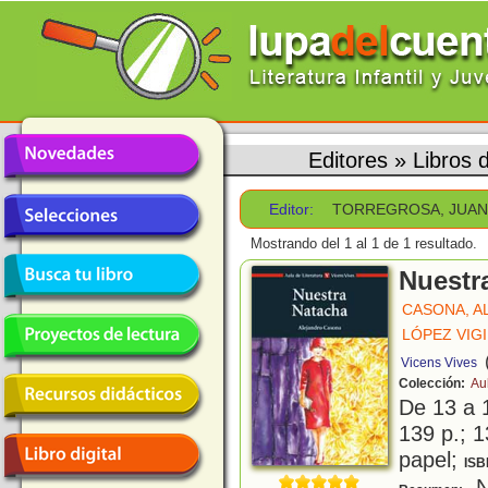
Editores
»
Libros
Editor:
TORREGROSA, JUA
Mostrando del 1 al 1 de 1 resultado.
Nuestr
CASONA, A
LÓPEZ VIGI
Vicens Vives
Colección:
Au
De 13 a 
139 p.; 1
papel;
ISB
Na