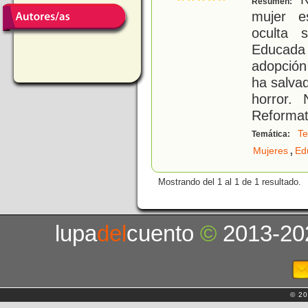
Resumen:
mujer e
oculta 
Educada
adopción
ha salva
horror. 
Reformat
Te
Temática:
,
Mujeres
Ed
Mostrando del 1 al 1 de 1 resultado.
lupa
del
cuento
©
2013-20
© 20