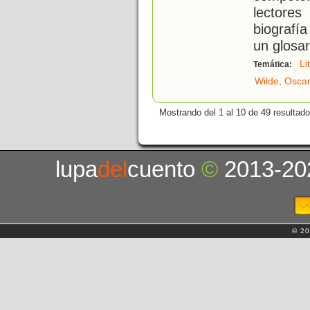
lectore
biografía
un glosar
Li
Temática:
Wilde, Osca
Mostrando del 1 al 10 de 49 resultado
lupa
del
cuento
©
2013-20
© 20