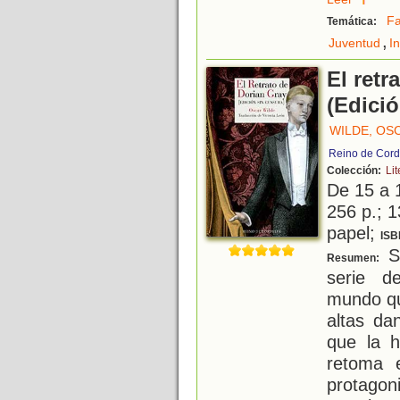
Fa
Temática:
,
Juventud
I
El retr
(Edició
WILDE, OS
Reino de Cord
Colección:
Lit
De 15 a 
256 p.; 1
papel;
ISB
Se
Resumen:
serie d
mundo qu
altas da
que la h
retoma 
protagon