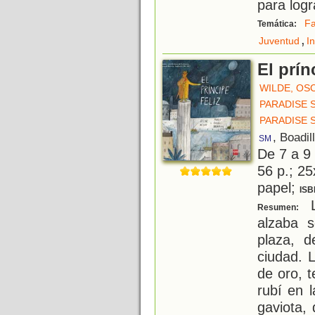
para logr
Fa
Temática:
,
Juventud
I
El prín
WILDE, OS
PARADISE 
PARADISE 
, Boadil
SM
De 7 a 9
56 p.; 25
papel;
ISB
L
Resumen:
alzaba 
plaza, d
ciudad. 
de oro, t
rubí en 
gaviota,