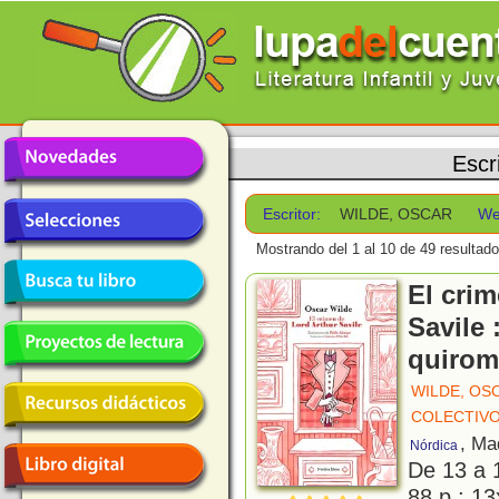
Escr
Escritor:
WILDE, OSCAR
We
Mostrando del 1 al 10 de 49 resultado
El crim
Savile 
quirom
WILDE, OS
COLECTIVO
, Ma
Nórdica
De 13 a 
88 p.; 13