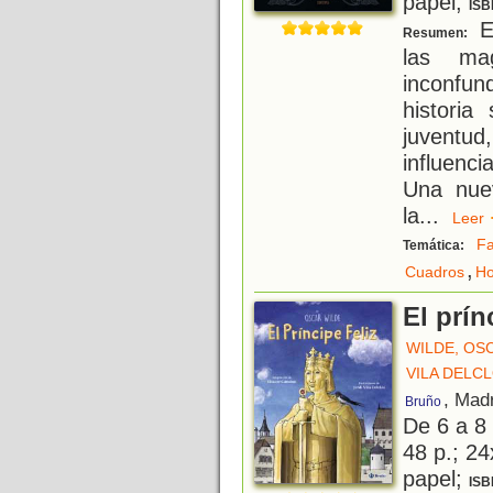
papel;
ISB
El
Resumen:
las mag
inconfun
historia
juventud
influenci
Una nuev
la
...
Lee
Fa
Temática:
,
Cuadros
Ho
El prín
WILDE, OS
VILA DELCL
, Mad
Bruño
De 6 a 8
48 p.; 24
papel;
ISB