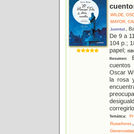
cuento
WILDE, OS
MAYOR, C
, B
Juventud
De 9 a 1
104 p.; 1
papel;
ISB
E
Resumen:
cuentos
Oscar Wil
la rosa 
encuentr
preocup
desigua
corregirl
Pr
Temática:
,
Ruiseñores
Generosida