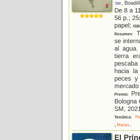
, Boadil
SM
De 8 a 1
56 p.; 25
papel;
ISB
To
Resumen:
se inter
al agua.
tierra e
pescaba 
hacia la
peces y 
mercado
Pre
Premio:
Bologna 
SM, 202
Pe
Temática:
,
.
Mares
El Prín