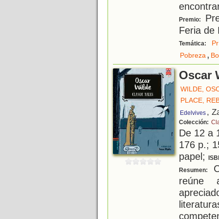
encontra
Pre
Premio:
Feria de
Pr
Temática:
,
Pobreza
Bo
Oscar 
WILDE, OS
PLACE, RE
, Z
Edelvives
Colección:
Cl
De 12 a 
176 p.; 1
papel;
ISB
Cl
Resumen:
reúne 
apreciad
literatu
competen