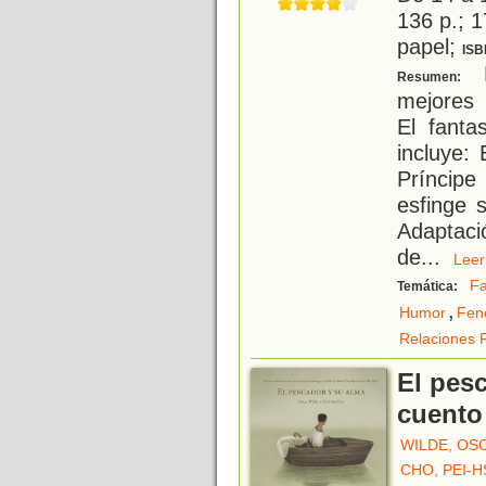
136 p.; 1
papel;
ISB
P
Resumen:
mejores 
El fanta
incluye: 
Príncipe
esfinge 
Adaptaci
de
...
Le
F
Temática:
,
Humor
Fen
Relaciones F
El pesc
cuento
WILDE, OS
CHO, PEI-H