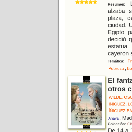
L
Resumen:
alzaba 
plaza, d
ciudad. 
Egipto p
decidió 
estatua.
cayeron 
Pr
Temática:
,
Pobreza
Bo
El fant
otros 
WILDE, OS
ÍÑIGUEZ, 
ÍÑIGUEZ B
, Mad
Anaya
Colección:
Cl
De 14 a 