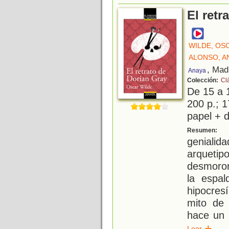
El retr
WILDE, OS
ALONSO, A
, Mad
Anaya
Colección:
Cl
De 15 a 
200 p.; 1
papel + d
S
Resumen:
geniali
arquet
desmoron
la espa
hipocres
mito de 
hace un 
Leer