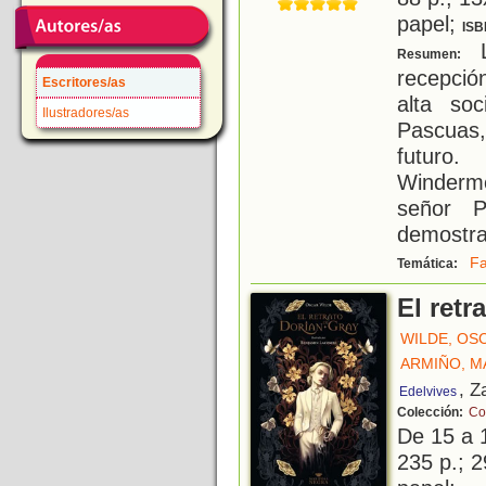
papel;
ISB
L
Resumen:
recepció
Escritores/as
alta so
Ilustradores/as
Pascuas,
futuro.
Winderm
señor P
demostra
F
Temática:
El retr
WILDE, OS
ARMIÑO, 
, Z
Edelvives
Colección:
Co
De 15 a 
235 p.; 2