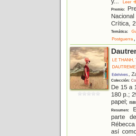
y
...
Lee
Pre
Premio:
Nacional 
Crítica, 
Gu
Temática:
,
Postguerra
Dautrem
LE THANH,
DAUTREME
, Z
Edelvives
Colección:
Co
De 15 a 
180 p.; 2
papel;
ISB
Es
Resumen:
parte de
Rébecca 
así como