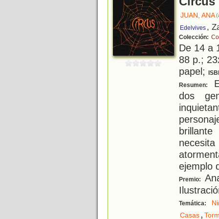
Circus
JUAN, ANA
(
, Z
Edelvives
Colección:
Co
De 14 a 
88 p.; 23
papel;
ISB
E
Resumen:
dos gem
inquiet
personaj
brillant
necesita
atorment
ejemplo d
Ana
Premio:
Ilustraci
Ni
Temática:
,
Casas
Torm