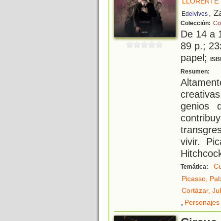
LLORENTE 
, Z
Edelvives
Colección:
Co
De 14 a 
89 p.; 23
papel;
ISB
H
Resumen:
Altamen
creativa
genios 
contribu
transgre
vivir. P
Hitchcock
Cu
Temática:
Picasso, Pab
Cortázar, Jul
,
Personajes 