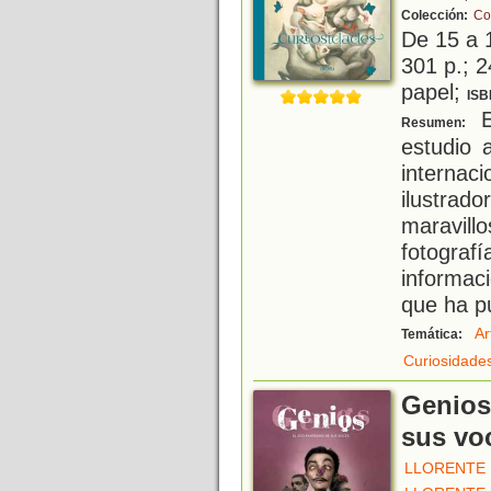
Colección:
Co
De 15 a 
301 p.; 2
papel;
ISB
Es
Resumen:
estudio a
interna
ilustrad
maravil
fotogra
informac
que ha p
Ar
Temática:
Curiosidade
Genios
sus vo
LLORENTE 