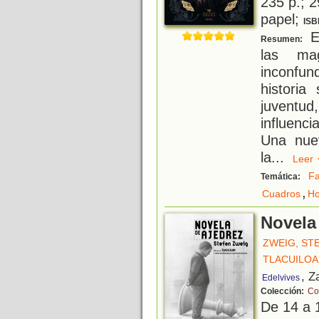
235 p.; 2
papel;
ISB
El
Resumen:
las mag
inconfun
historia
juventud
influenci
Una nuev
la
...
Lee
Fa
Temática:
,
Cuadros
Ho
Novela
ZWEIG, ST
TLACUILOA
, Z
Edelvives
Colección:
Co
De 14 a 