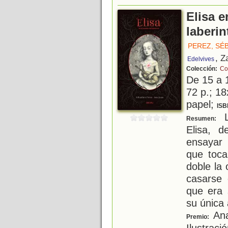
Elisa e
laberin
PEREZ, SÉ
, Z
Edelvives
Colección:
Co
De 15 a 
72 p.; 18
papel;
ISB
L
Resumen:
Elisa, 
ensayar 
que toca
doble la
casarse 
que era 
su única 
Ana
Premio:
Ilustraci