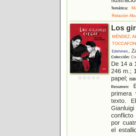
Ma
Temática:
Relación Ab
Los gi
MÉNDEZ, A
TOCCAFOND
, Z
Edelvives
Colección:
Co
De 14 a 
246 m.; 1
papel;
ISB
E
Resumen:
primera 
texto. E
Gianluigi
conflict
por cuat
el estall