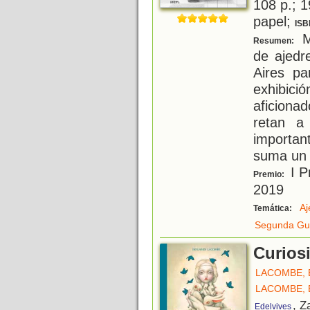
108 p.; 1
papel;
ISB
M
Resumen:
de ajedr
Aires pa
exhibici
aficionad
retan a
importan
suma un 
I P
Premio:
2019
Aj
Temática:
Segunda Gue
Curios
LACOMBE, 
LACOMBE, 
, Z
Edelvives