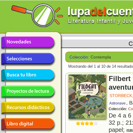
C
Colección:
Contempla
Mostrando del 1 al 10 de 14 resultado
Filbert
aventu
STORBECK,
, 
Astronave
Colección:
Co
De 4 a 6
32 p.; 21
papel;
ISB