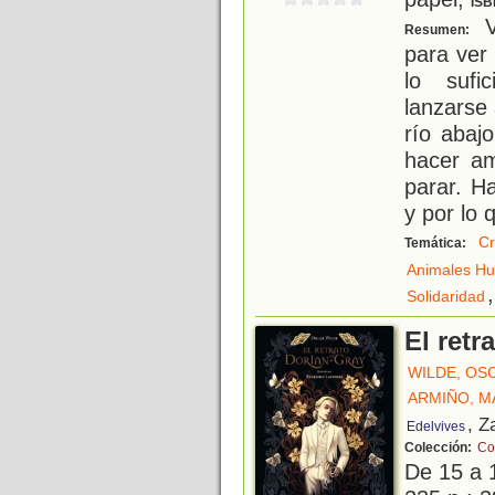
ISB
Ve
Resumen:
para ver
lo sufi
lanzarse 
río abaj
hacer am
parar. H
y por lo 
Cr
Temática:
Animales H
,
Solidaridad
El retr
WILDE, OS
ARMIÑO, 
, Z
Edelvives
Colección:
Co
De 15 a 