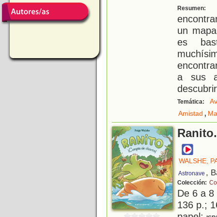
¡
Resumen:
encontra
un mapa 
es bast
muchísim
encontrar
a sus a
descubrir
Av
Temática:
,
Amistad
Ma
Ranito
WALSHE, P
, 
Astronave
Colección:
Co
De 6 a 8
136 p.; 1
papel;