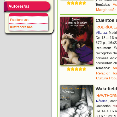
Fr
Temática:
Marginación 
Cuentos a
Escritores/as
RODRÍGUE
Ilustradores/as
Alianza
, Madr
De 13 a 16 
672 p.; 16x23
Se
Resumen:
recogidos de
primera edi
presentan cl
An
Temática:
Relación Ho
Cultura Popu
Wakefiel
HAWTHORNE
Nórdica
, Madr
Colección:
Mi
De 14 a 16 
80 p.; 13x19 