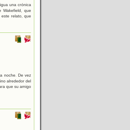
tigua una crónica
e Wakefield, que
 este relato, que
la noche. De vez
no alrededor del
ara que su amigo