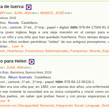
ta de tuerca
NRY
JUAN, ANA
BIANCO, JOSÉ
(aut.)
(ilust.)
(trad.)
celona, 2019
años.
Novela
. Castellano.
 cm.; cartoné; 1ª ed., 1ª imp.; papel + digital;
978-84-17560-81-
ISBN:
a joven inglesa llega a una vieja mansión en el campo para e
e un niño y una niña que han quedado huérfanos. Poco tiempo despué
 los niños reciben periódicas "visitas" de sus antiguos preceptores
abían
...
Leer
edo
,
Huérfanos
,
Fenómenos Sobrenaturales
,
Fantasmas
,
Muerte
,
Espí
o para Helen
JUAN, ANA
aut.)
(ilust.)
ro Rojo
, Barcelona, Buenos Aires, 2019
años.
Álbum Ilustrado
. Castellano.
cm.; cartoné; 1ª ed., 1ª imp.; papel;
978-84-12-06116-1
ISBN:
llen era una niña que, en 1882, con apenas dos años, una enfermedad
 ese instante la oscuridad era su única compañía y creció como una 
 Sus padres, sin saber qué podían hacer y con pocas esperanzas 
Leer
rsonas con Discapacidad Sensorial
,
Integración Social
,
Lenguaje
,
Sor