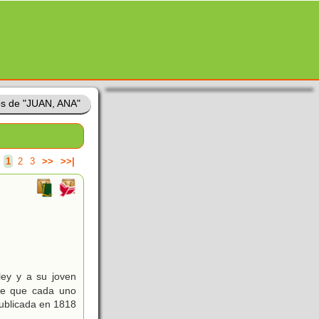
os de "JUAN, ANA"
.
1
2
3
>>
>>|
ley y a su joven
one que cada uno
publicada en 1818