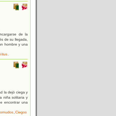
2
ncargarse de la
s de su llegada,
, un hombre y una
ritus
.
 la dejó ciega y
niña solitaria y
de encontrar una
domudos
,
Ciegos