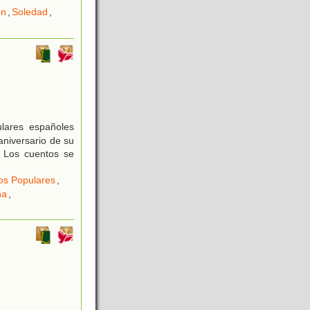
ón
,
Soledad
,
lares españoles
aniversario de su
. Los cuentos se
os Populares
,
ña
,