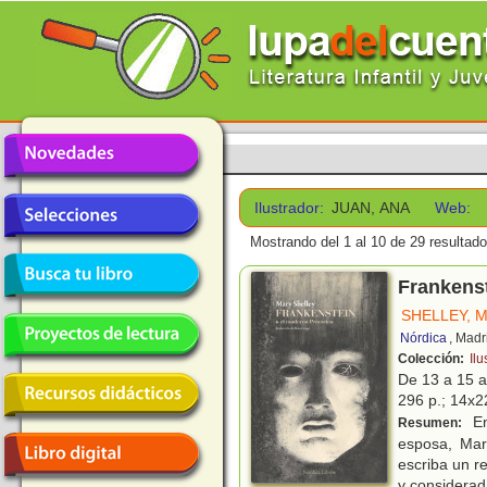
Ilustrador:
JUAN, ANA
Web:
Mostrando del 1 al 10 de 29 resultado
Frankens
SHELLEY, 
Nórdica
, Madr
Colección:
Ilu
De 13 a 15 
296 p.; 14x22
En
Resumen:
esposa, Mar
escriba un r
y considerad