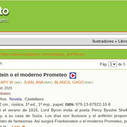
Ilustradores
»
Libr
https://www.instagram.com/anajuan_art/?hl=es
s.
Pág.
de 3
tein o el moderno Prometeo
MARY W.
JUAN, ANA
BLANCA, GAGO
(aut.)
(ilust.)
(trad.)
id, 2025
strados
años.
Novela
. Castellano.
 cm.; rústica; 1ª ed., 1ª imp.; papel;
979-13-87922-10-8
ISBN:
 el verano de 1816, Lord Byron invita al poeta Percy Bysshe Shel
y, a su casa de Suiza. Los días son lluviosos y el anfitrión prop
elato de fantasmas. Así surgirá Frankenstein o el moderno Prometeo, 
a la
...
Leer