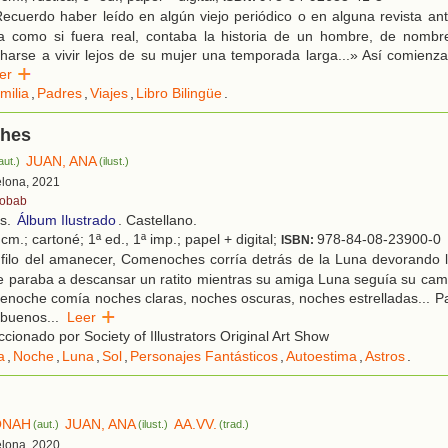
ecuerdo haber leído en algún viejo periódico o en alguna revista an
da como si fuera real, contaba la historia de un hombre, de nombr
harse a vivir lejos de su mujer una temporada larga...» Así comienza
eer
milia
,
Padres
,
Viajes
,
Libro Bilingüe
.
hes
JUAN, ANA
aut.)
(ilust.)
elona, 2021
obab
os.
Álbum Ilustrado
. Castellano.
cm.; cartoné; 1ª ed., 1ª imp.; papel + digital;
978-84-08-23900-0
ISBN:
 filo del amanecer, Comenoches corría detrás de la Luna devorando 
 paraba a descansar un ratito mientras su amiga Luna seguía su cami
noche comía noches claras, noches oscuras, noches estrelladas... P
s buenos
...
Leer
cionado por Society of Illustrators Original Art Show
a
,
Noche
,
Luna
,
Sol
,
Personajes Fantásticos
,
Autoestima
,
Astros
.
ONAH
JUAN, ANA
AA.VV.
(aut.)
(ilust.)
(trad.)
elona, 2020