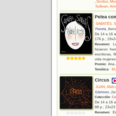
,
Sordos
,
Mu
Sullivan, An
Pelea co
SABATÉS, 
Planeta
, Barc
De 14 a 16 
176 p.; 19x24
La
Resumen:
hicieron fre
escritoras, 
vida mujeres
Ana J
Premio:
Mu
Temática:
Circus
JUAN, ANA
(
Edelvives
, Za
Colección:
Co
De 14 a 16 
88 p.; 23x23 
En
Resumen: