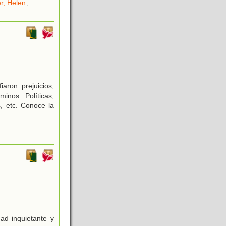
er, Helen
,
aron prejuicios,
inos. Políticas,
s, etc. Conoce la
ad inquietante y