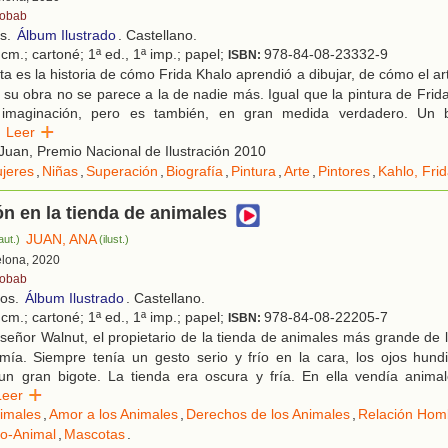
obab
os.
Álbum Ilustrado
. Castellano.
cm.; cartoné; 1ª ed., 1ª imp.; papel;
978-84-08-23332-9
ISBN:
a es la historia de cómo Frida Khalo aprendió a dibujar, de cómo el art
 su obra no se parece a la de nadie más. Igual que la pintura de Frida,
 imaginación, pero es también, en gran medida verdadero. Un 
Leer
uan, Premio Nacional de Ilustración 2010
jeres
,
Niñas
,
Superación
,
Biografía
,
Pintura
,
Arte
,
Pintores
,
Kahlo, Fri
n en la tienda de animales
JUAN, ANA
aut.)
(ilust.)
elona, 2020
obab
ños.
Álbum Ilustrado
. Castellano.
cm.; cartoné; 1ª ed., 1ª imp.; papel;
978-84-08-22205-7
ISBN:
señor Walnut, el propietario de la tienda de animales más grande de l
mía. Siempre tenía un gesto serio y frío en la cara, los ojos hund
un gran bigote. La tienda era oscura y fría. En ella vendía animal
Leer
imales
,
Amor a los Animales
,
Derechos de los Animales
,
Relación Hom
ño-Animal
,
Mascotas
.