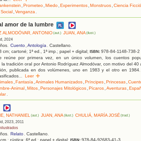
ankenstein
,
Prometeo
,
Miedo
,
Experimentos
,
Monstruos
,
Ciencia Ficci
Social
,
Venganza
.
l amor de la lumbre
Z ALMODÓVAR, ANTONIO
JUAN, ANA
(aut.)
(ilust.)
id, 2024
años.
Cuento
,
Antología
. Castellano.
 cm; cartoné; 1ª ed., 1ª imp.; papel + digital;
978-84-1148-738-2
ISBN:
 reúne por primera vez, en un único volumen, los cuentos popu
 la tradición oral por Antonio Rodríguez Almodóvar, con motivo del 40 
ción, publicada en dos volúmenes, uno en 1983 y el otro en 1984
asificados
...
Leer
imales
,
Fantasía
,
Animales Humanizados
,
Príncipes
,
Princesas
,
Cuent
mbre-Animal
,
Mitos
,
Personajes Mitológicos
,
Pícaros
,
Aventuras
,
Espa
lar
.
d
, NATHANIEL
JUAN, ANA
CHULIÁ, MARÍA JOSÉ
(aut.)
(ilust.)
(trad.)
id, 2023, 2011
nilustrados
años.
Relato
. Castellano.
cm.; rústica; 6ª ed.; papel + digital;
978-84-92683-41-3
ISBN: