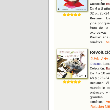
Colección:
Ba
De 6 a 8 añ
32 p.; 28x24 
Est
Resumen:
y de por qué
fruto de la
expresivas
...
Ana J
Premio:
Mu
Temática:
Revolució
JUAN, ANA
(
Destino
, Barc
Colección:
Ba
De 7 a 10 a
48 p.; 26x24 
Al 
Resumen:
mundo le te
entrecejo y 
grandes,
...
An
Temática:
Relación Ni