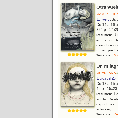
Otra vuel
JAMES, HE
Lunwerg
, Bar
De 14 a 16 
224 p.; 17x25
Un
Resumen:
educación d
descubre que
mujer que h
Mi
Temática:
Un milagr
JUAN, ANA
(
Libros del Zor
De 12 a 15 
48 p.; 15x23 
He
Resumen:
sorda. Desde
caprichosa.
solución,
...
Pe
Temática: