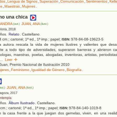
dos
,
Lengua de Signos
,
Superación
,
Comunicación
,
Sentimientos
,
Kell
ne
,
Maestras
,
Mujeres
.
mo una chica
SANDRA
JUAN, ANA
(aut.)
(ilust.)
elona, 2018
años.
Relato
. Castellano.
 cm.; cartoné; 1ª ed., 1ª imp.; papel;
978-84-08-19623-5
ISBN:
 autora rescata la vida de mujeres ilustres y valientes que desafi
nte a todo tipo de adversidades, superaron barreras y abrieron cam
filologas, maestras, poetas, abogadas, inventoras, artistas, periodista
...
Leer
uan, Premio Nacional de Ilustración 2010
jeres
,
Feminismo
,
Igualdad de Género
,
Biografía
.
JUAN, ANA
aut.)
(ilust.)
ragoza, 2017
ntempla
años.
Álbum Ilustrado
. Castellano.
cm.; cartoné; 1ª ed., 1ª imp.; papel;
978-84-140-1019-8
ISBN:
 la casa frente a la que juegan dos gemelas, viven, en una realid