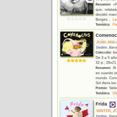
«R
Resumen:
que, relata
decidió marc
Borges
...
L
Fa
Temática:
Comenoc
JUAN, ANA
(
Destino
, Barc
Colección:
Ba
De 3 a 5 añ
32 p.; 28x21 
Al
Resumen:
en cuando se
mundo. Come
Sol diera lo
Selec
Premio:
Dí
Temática:
Frida
WINTER, J
Destino
, Barc