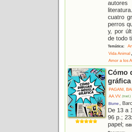
autores 
literatu
cuatro g
perros q
y, por ú
de todo t
An
Temática:
Vida Animal
Amor a los 
Cómo d
gráfica
PAGANI, B
AA.VV.
(trad.)
, Bar
Blume
De 13 a 
96 p.; 23
papel;
ISB
¿