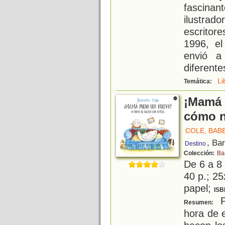
fascinan
ilustra
escritore
1996, el
envió a
diferente
Li
Temática:
¡Mamá 
cómo n
COLE, BAB
, Ba
Destino
Colección:
Ba
De 6 a 8
40 p.; 25
papel;
ISB
P
Resumen:
hora de e