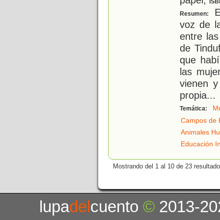
ISB
En
Resumen:
voz de l
entre la
de Tindu
que habí
las muje
vienen y
propia
...
Mu
Temática:
Campos de 
Animales H
Educación In
Mostrando del 1 al 10 de 23 resultado
lupa
del
cuento
©
2013-20