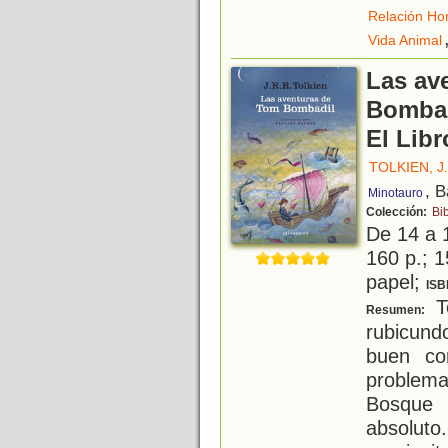
Relación Ho
Vida Animal
Las av
Bombad
El Libr
TOLKIEN, J.
, 
Minotauro
Colección:
Bib
De 14 a 
160 p.; 1
papel;
ISB
To
Resumen:
rubicun
buen cor
problema
Bosque 
absoluto