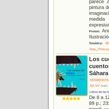
parece 
pintura d
imagina
medida 
expresiv
Ana
Premio:
Ilustraci
Mu
Temática:
,
Arte
Pintor
Los cue
cuento
Sáhara
HERREROS,
AA.VV.
(trad.)
Libros de las
De 8 a 1
89 p.; 23
papel;