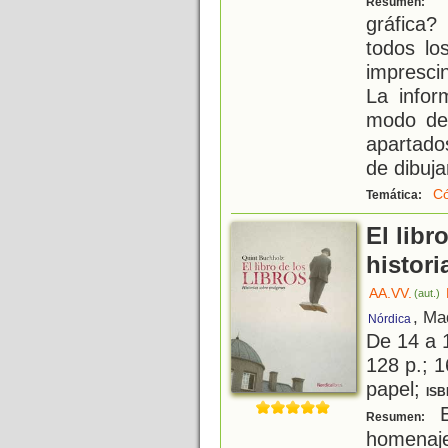
Resumen:
gráfica
todos lo
impresci
La infor
modo de 
apartado
de dibuja
C
Temática:
El libr
histor
AA.VV.
(aut.)
, Ma
Nórdica
De 14 a 
128 p.; 1
papel;
ISB
E
Resumen:
homenaje 