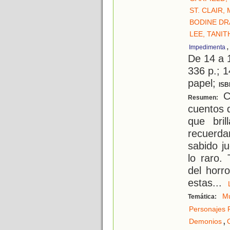
ST. CLAIR
BODINE DR
LEE, TANIT
Impedimenta
De 14 a 
336 p.; 1
papel;
ISB
Co
Resumen:
cuentos 
que bri
recuerd
sabido j
lo raro.
del horro
estas
...
Mu
Temática:
Personajes 
,
Demonios