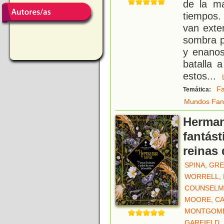
de la ma
tiempos.
van exte
sombra p
y enanos
batalla 
estos
...
Fa
Temática:
Mundos Fant
Herman
fantást
reinas 
SPINA, GRE
WORRELL, 
COUNSELMA
MOORE, CA
MONTGOME
GARFIELD,