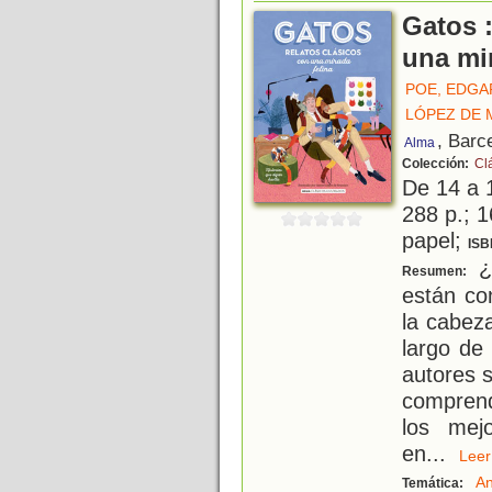
Gatos :
una mir
POE, EDGA
LÓPEZ DE 
, Barc
Alma
Colección:
Cl
De 14 a 
288 p.; 1
papel;
ISB
¿
Resumen:
están co
la cabez
largo de 
autores s
comprend
los mej
en
...
Le
An
Temática: