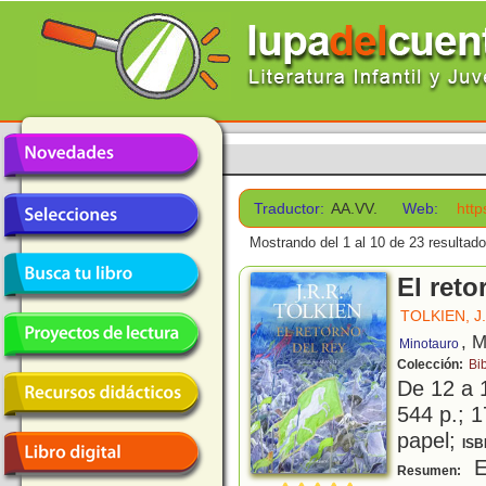
Traductor:
AA.VV.
Web:
http
Mostrando del 1 al 10 de 23 resultado
El reto
TOLKIEN, J.
, M
Minotauro
Colección:
Bib
De 12 a 
544 p.; 1
papel;
ISB
El
Resumen: