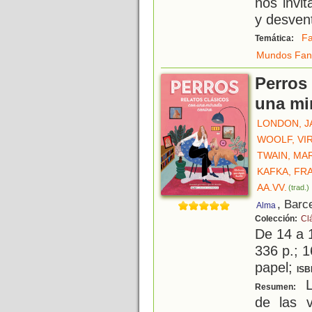
nos invi
y desven
Fa
Temática:
Mundos Fant
Perros 
una mi
LONDON, J
WOOLF, VI
TWAIN, MA
KAFKA, FR
AA.VV.
(trad.)
, Barc
Alma
Colección:
Cl
De 14 a 
336 p.; 1
papel;
ISB
L
Resumen:
de las 