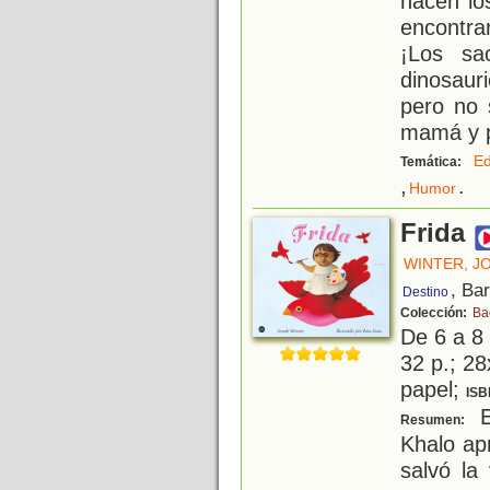
hacen lo
encontra
¡Los sa
dinosaur
pero no
mamá y 
Ed
Temática:
,
.
Humor
Frida
WINTER, J
, Ba
Destino
Colección:
Ba
De 6 a 8
32 p.; 28
papel;
ISB
E
Resumen:
Khalo apr
salvó la