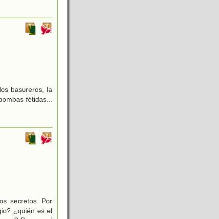
los basureros, la
bombas fétidas...
s secretos. Por
gio? ¿quién es el