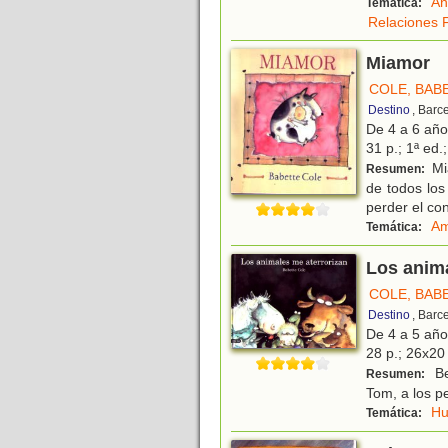
An
Temática:
Relaciones F
Miamor
COLE, BAB
Destino
, Barc
De 4 a 6 añ
31 p.; 1ª ed.
Mia
Resumen:
de todos los
perder el con
Am
Temática:
Los anima
COLE, BAB
Destino
, Barc
De 4 a 5 añ
28 p.; 26x20 
Be
Resumen:
Tom, a los pe
H
Temática: