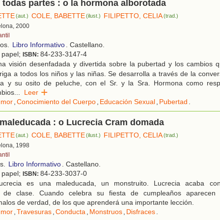
 todas partes : o la hormona alborotada
ETTE
COLE, BABETTE
FILIPETTO, CELIA
(aut.)
(ilust.)
(trad.)
elona, 2000
antil
ños.
Libro Informativo
. Castellano.
; papel;
84-233-3147-4
ISBN:
a visión desenfadada y divertida sobre la pubertad y los cambios 
riga a todos los niños y las niñas. Se desarrolla a través de la conve
a y su osito de peluche, con el Sr. y la Sra. Hormona como resp
mbios
...
Leer
umor
,
Conocimiento del Cuerpo
,
Educación Sexual
,
Pubertad
.
 maleducada : o Lucrecia Cram domada
ETTE
COLE, BABETTE
FILIPETTO, CELIA
(aut.)
(ilust.)
(trad.)
elona, 1998
antil
os.
Libro Informativo
. Castellano.
; papel;
84-233-3037-0
ISBN:
crecia es una maleducada, un monstruito. Lucrecia acaba con
 de clase. Cuando celebra su fiesta de cumpleaños aparecen 
alos de verdad, de los que aprenderá una importante lección.
umor
,
Travesuras
,
Conducta
,
Monstruos
,
Disfraces
.