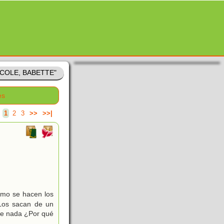
 "COLE, BABETTE"
es
.
1
2
3
>>
>>|
ómo se hacen los
Los sacan de un
 de nada ¿Por qué