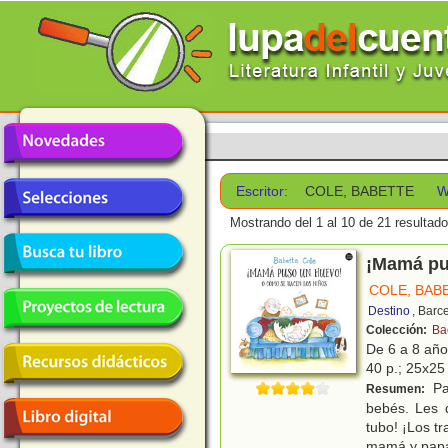
Escritor:
COLE, BABETTE
W
Mostrando del 1 al 10 de 21 resultado
¡Mamá pu
COLE, BAB
Destino
, Barc
Colección:
Ba
De 6 a 8 añ
40 p.; 25x25 
Pa
Resumen:
bebés. Les 
tubo! ¡Los t
mamá y pap