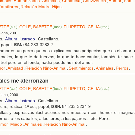
imales Humanizados
,
Animales
,
Conducta
,
Convivencia
,
Humor
,
Famil
amiliares
,
Relación Madre-Hijos
.
ETTE
COLE, BABETTE
FILIPETTO, CELIA
(aut.)
(ilust.)
(trad.)
elona, 2001
os.
Álbum Ilustrado
. Castellano.
; papel;
84-233-3283-7
ISBN:
mor es un perro que nos explica con sus peripecias que es el amor: c
 males, lo que te da fuerzas, lo que te hace cantar, también te hace 
trol pero en el fondo, nadie puede huir del amor.
or
,
Amistad
,
Relación Niño-Animal
,
Sentimientos
,
Animales
,
Perros
.
les me aterrorizan
ETTE
COLE, BABETTE
FILIPETTO, CELIA
(aut.)
(ilust.)
(trad.)
elona, 2000
os.
Álbum Ilustrado
. Castellano.
cm.; rústica; 1ª ed.; papel;
84-233-3234-9
ISBN:
llas y expresivas ilustraciones nos muestran con humor e imagina
rros, a los caballos, a los toros, a los pájaros... etc. Pero...
umor
,
Miedo
,
Animales
,
Relación Niño-Animal
.