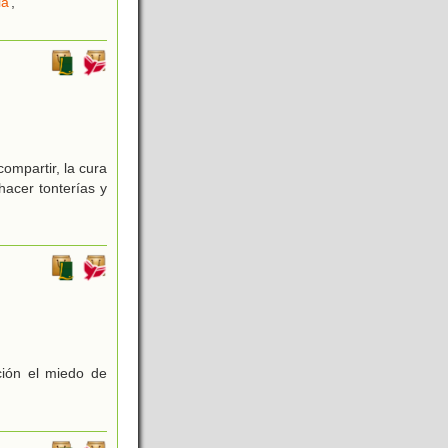
ia
,
ompartir, la cura
hacer tonterías y
ción el miedo de