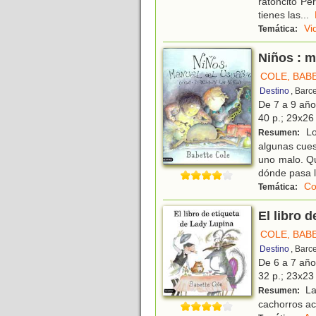
ratoncito P
tienes las
...
Vi
Temática:
Niños : m
COLE, BAB
Destino
, Barc
De 7 a 9 añ
40 p.; 29x26 
Lo
Resumen:
algunas cues
uno malo. Q
dónde pasa 
Co
Temática:
El libro 
COLE, BAB
Destino
, Barc
De 6 a 7 añ
32 p.; 23x23 
La
Resumen:
cachorros ac