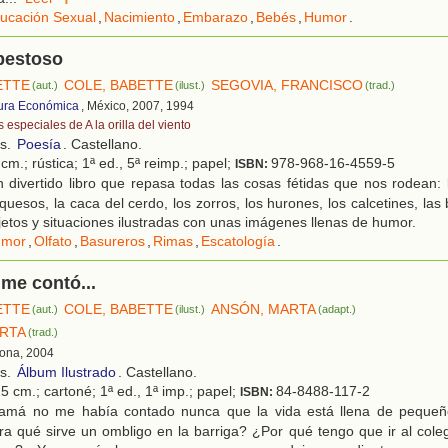
ucación Sexual
,
Nacimiento
,
Embarazo
,
Bebés
,
Humor
.
apestoso
ETTE
COLE, BABETTE
SEGOVIA, FRANCISCO
(aut.)
(ilust.)
(trad.)
ura Económica
, México, 2007, 1994
 especiales de A la orilla del viento
os.
Poesía
. Castellano.
cm.; rústica; 1ª ed., 5ª reimp.; papel;
978-968-16-4559-5
ISBN:
divertido libro que repasa todas las cosas fétidas que nos rodean: 
uesos, la caca del cerdo, los zorros, los hurones, los calcetines, las 
jetos y situaciones ilustradas con unas imágenes llenas de humor.
umor
,
Olfato
,
Basureros
,
Rimas
,
Escatología
.
me contó...
ETTE
COLE, BABETTE
ANSÓN, MARTA
(aut.)
(ilust.)
(adapt.)
RTA
(trad.)
lona, 2004
os.
Álbum Ilustrado
. Castellano.
5 cm.; cartoné; 1ª ed., 1ª imp.; papel;
84-8488-117-2
ISBN:
má no me había contado nunca que la vida está llena de pequeño
a qué sirve un ombligo en la barriga? ¿Por qué tengo que ir al cole