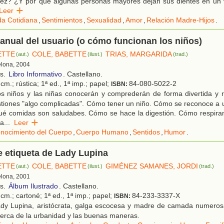
érez? ¿Y por qué algunas personas mayores dejan sus dientes en un
Leer
da Cotidiana
,
Sentimientos
,
Sexualidad
,
Amor
,
Relación Madre-Hijos
.
anual del usuario (o cómo funcionan los niños)
ETTE
COLE, BABETTE
TRIAS, MARGARIDA
(aut.)
(ilust.)
(trad.)
elona, 2004
os.
Libro Informativo
. Castellano.
cm.; rústica; 1ª ed., 1ª imp.; papel;
84-080-5022-2
ISBN:
s niños y las niñas conocerán y comprederán de forma divertida y 
tiones "algo complicadas". Cómo tener un niño. Cómo se reconoce a 
ué comidas son saludabes. Cómo se hace la digestión. Cómo respir
la
...
Leer
nocimiento del Cuerpo
,
Cuerpo Humano
,
Sentidos
,
Humor
.
de etiqueta de Lady Lupina
ETTE
COLE, BABETTE
GIMÉNEZ SAMANES, JORDI
(aut.)
(ilust.)
(trad.)
elona, 2001
os.
Álbum Ilustrado
. Castellano.
cm.; cartoné; 1ª ed., 1ª imp.; papel;
84-233-3337-X
ISBN:
dy Lupina, aristócrata, galga escocesa y madre de camada numerosa
erca de la urbanidad y las buenas maneras.