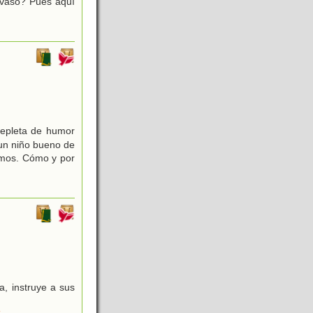
 vaso? Pues aquí
repleta de humor
un niño bueno de
amos. Cómo y por
, instruye a sus