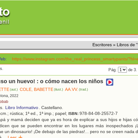
Escritores
»
Libros de
eb:
https://www.instagram.com/the_real_princess_smartypants/?hl=
s.
Pág.
de 3
so un huevo! : o cómo nacen los niños
ETTE
COLE, BABETTE
AA.VV.
(aut.)
(ilust.)
(trad.)
elona, 2022
obab
os.
Libro Informativo
. Castellano.
cm.; rústica; 1ª ed., 1ª imp.; papel;
978-84-08-25572-7
ISBN:
pá y mamá deciden que ya es hora de explicar a sus hijos e hijas c
dicen que se pueden encontrar en los lugares más inospechados ¡
rae un dinosaurio! ¡De debajo de las piedras!... pero no se creen nada
á
...
Leer