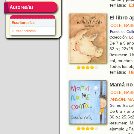
Ed
Temática:
El libro 
Escritores/as
COLE, BAB
Ilustradores/as
Fondo de Cult
Colección:
Los
De 7 a 9 añ
32 p.; 22x28 
Un 
Resumen:
col, muchos q
Todos los ob
H
Temática:
Mamá no 
COLE, BAB
ANSÓN, MA
Serres
, Barce
De 6 a 7 añ
36 p.; 25,5x2
Ma
Resumen:
ejemplo ¿Par