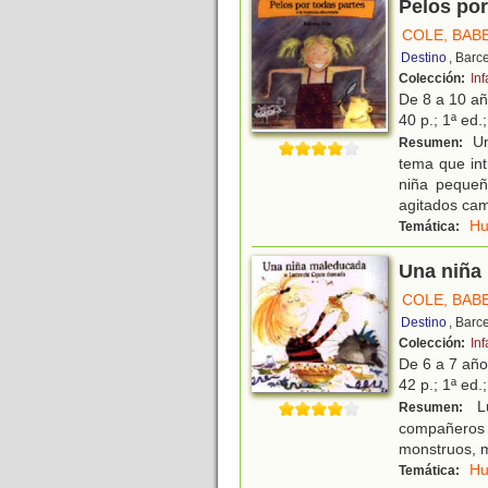
Pelos por
COLE, BAB
Destino
, Barc
Colección:
Inf
De 8 a 10 a
40 p.; 1ª ed.
Un
Resumen:
tema que int
niña pequeñ
agitados ca
H
Temática:
Una niña
COLE, BAB
Destino
, Barc
Colección:
Inf
De 6 a 7 añ
42 p.; 1ª ed.
Lu
Resumen:
compañeros
monstruos, m
H
Temática: