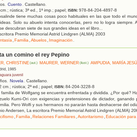
ños.
Cuento
. Castellano.
cm.; rústica; 3ª ed., 1ª imp.; papel;
978-84-204-4897-8
ISBN:
salinde tiene muchas cosas poco habituales en las que todo el mund
ideas. Solo su abuelo intenta conocerlas, pero no lo logra siempre. 
se descubran siete de sus grandes ideas en el libro...
critora Premio Memorial Astrid Lindgren (ALMA) 2003
ntasía
,
Familia
,
Abuelos
,
Imaginación
.
a un comino el rey Pepino
R, CHRISTINE
MAURER, WERNER
AMPUDIA, MARÍA JES
(aut.)
(ilust.)
drid, 1985
faguara juvenil
años.
Novela
. Castellano.
 cm.; rústica; 2ª ed.; papel;
84-204-3228-8
ISBN:
familia de Wolfgang se encuentra enfrentada y dividida. ¿Por qué? H
ezuelo Kumi-Ori con exigencias y pretensiones de dictador, ganando 
milia. Pero Wolfi y sus hermanos no pararán hasta deshacerse del odi
o Andersen, La escritora Premio Memorial Astrid Lindgren (ALMA) 20
cifismo
,
Familia
,
Relaciones Familiares
,
Autoritarismo
,
Educación para 