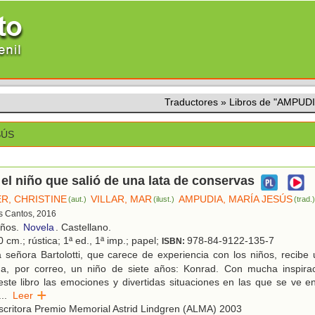
Traductores
»
Libros de "AMPUD
SÚS
el niño que salió de una lata de conservas
R, CHRISTINE
VILLAR, MAR
AMPUDIA, MARÍA JESÚS
(aut.)
(ilust.)
(trad.
es Cantos, 2016
años.
Novela
. Castellano.
 cm.; rústica; 1ª ed., 1ª imp.; papel;
978-84-9122-135-7
ISBN:
señora Bartolotti, que carece de experiencia con los niños, recibe 
da, por correo, un niño de siete años: Konrad. Con mucha inspir
ste libro las emociones y divertidas situaciones en las que se ve e
...
Leer
critora Premio Memorial Astrid Lindgren (ALMA) 2003