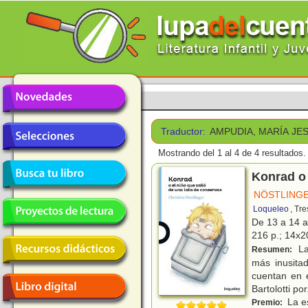
Traductor:
AMPUDIA, MARÍA JE
Mostrando del 1 al 4 de 4 resultados.
Konrad o 
NÖSTLINGE
Loqueleo
, Tr
De 13 a 14 
216 p.; 14x20
La 
Resumen:
más inusita
cuentan en e
Bartolotti por
La es
Premio: