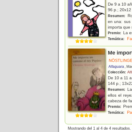
De 9 a 10 a
96 p.; 20x12 
Ro
Resumen:
en una: sus 
importa que 
La es
Premio:
Fa
Temática:
Me import
NÖSTLINGE
Alfaguara
, Ma
Colección:
Al
De 10 a 11 
144 p.; 13x22
La 
Resumen:
ellos el rey
cabeza de fa
Premi
Premio:
Pa
Temática:
Mostrando del 1 al 4 de 4 resultados.