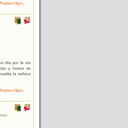
Padres-Hijos
,
un día por la vía
ación y humor se
nvuelta la señora
Padres-Hijos
,
(trad.)