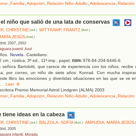
umor
,
Familia
,
Adopción
,
Relación Niño-Adulto
,
Adolescencia
,
Relación 
el niño que salió de una lata de conservas
R, CHRISTINE
WITTKAMP, FRANTZ
(aut.)
(ilust.)
MARÍA JESÚS
(trad.)
drid, 2007, 2002
aguara juvenil. Azul
años.
Novela
. Castellano.
 cm.; rústica; 3ª ed., 11ª imp.; papel;
978-84-204-6446-6
ISBN:
señora Bartolotti, que carece de experiencia con los niños, recibe 
da, por correo, un niño de siete años: Konrad. Con mucha inspir
ste libro las emociones y divertidas situaciones en las que se ve e
...
Leer
critora Premio Memorial Astrid Lindgren (ALMA) 2003
umor
,
Familia
,
Adopción
,
Relación Niño-Adulto
,
Adolescencia
,
Relación 
 tiene ideas en la cabeza
R, CHRISTINE
BALZOLA, SOFÍA
AMPUDIA, MARÍA JESÚS
(aut.)
(ilust.)
drid, 2005
faguara infantil. Morada