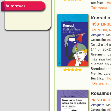
H
Temática:
Tolerancia
.
Konrad o 
NÖSTLINGE
AMPUDIA, 
Alfaguara
, Ma
Colección:
Alf
De 13 a 14 
144 p.; 20x12
La 
Resumen:
más inusita
cuentan en e
Bartolotti por
La es
Premio:
H
Temática:
Tolerancia
.
Rosalinde
NÖSTLINGE
Alfaguara
, Ma
Colección:
Al