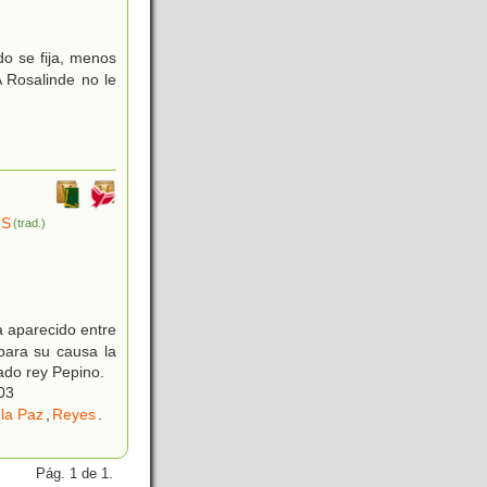
o se fija, menos
A Rosalinde no le
ÚS
(trad.)
a aparecido entre
para su causa la
ado rey Pepino.
03
la Paz
,
Reyes
.
Pág. 1 de 1.