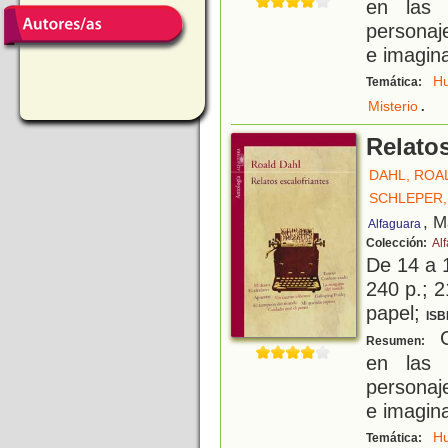
en las 
personaj
e imagin
H
Temática:
.
Misterio
Relatos
DAHL, ROA
SCHLEPER,
, M
Alfaguara
Colección:
Al
De 14 a 
240 p.; 2
papel;
ISB
Co
Resumen:
en las 
personaj
e imagin
H
Temática: