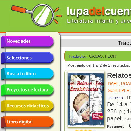
Trad
Traductor:
CASAS, FLOR
Mostrando del 1 al 2 de 2 resultados.
Relatos
DAHL, ROA
SCHLEPER,
, T
Loqueleo
De 14 a 
256 p.; 1
papel;
ISB
Co
Resumen: