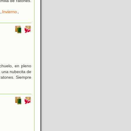
ilia de ratones.
,
Invierno
,
chuelo, en pleno
s una nubecita de
ratones. Siempre