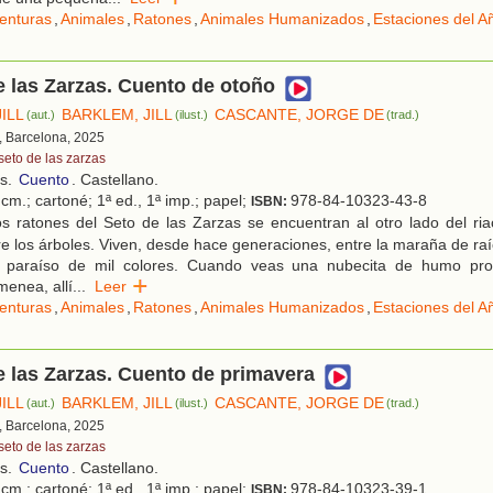
enturas
,
Animales
,
Ratones
,
Animales Humanizados
,
Estaciones del A
e las Zarzas. Cuento de otoño
ILL
BARKLEM, JILL
CASCANTE, JORGE DE
(aut.)
(ilust.)
(trad.)
, Barcelona, 2025
seto de las zarzas
os.
Cuento
. Castellano.
cm.; cartoné; 1ª ed., 1ª imp.; papel;
978-84-10323-43-8
ISBN:
s ratones del Seto de las Zarzas se encuentran al otro lado del ria
e los árboles. Viven, desde hace generaciones, entre la maraña de raí
 paraíso de mil colores. Cuando veas una nubecita de humo pr
enea, allí
...
Leer
enturas
,
Animales
,
Ratones
,
Animales Humanizados
,
Estaciones del A
e las Zarzas. Cuento de primavera
ILL
BARKLEM, JILL
CASCANTE, JORGE DE
(aut.)
(ilust.)
(trad.)
, Barcelona, 2025
seto de las zarzas
os.
Cuento
. Castellano.
cm.; cartoné; 1ª ed., 1ª imp.; papel;
978-84-10323-39-1
ISBN: