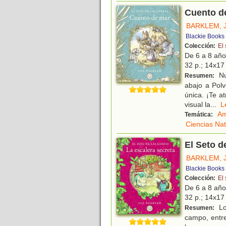
Cuento d
BARKLEM, J
Blackie Books
Colección:
El 
De 6 a 8 añ
32 p.; 14x17 
Nu
Resumen:
abajo a Polv
única. ¡Te a
visual la
...
Am
Temática:
Ciencias Nat
El Seto d
BARKLEM, J
Blackie Books
Colección:
El 
De 6 a 8 añ
32 p.; 14x17 
Lo
Resumen:
campo, entre