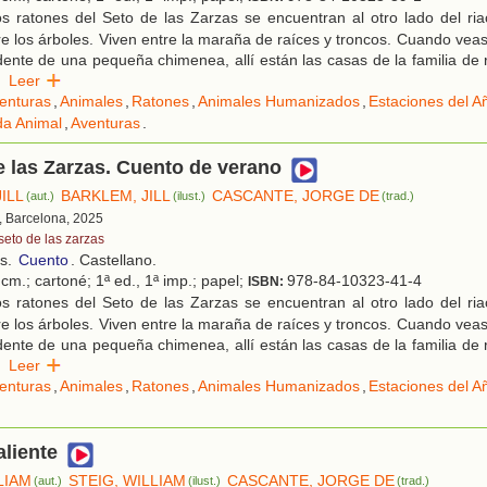
s ratones del Seto de las Zarzas se encuentran al otro lado del ria
e los árboles. Viven entre la maraña de raíces y troncos. Cuando vea
nte de una pequeña chimenea, allí están las casas de la familia de 
Leer
enturas
,
Animales
,
Ratones
,
Animales Humanizados
,
Estaciones del A
da Animal
,
Aventuras
.
e las Zarzas. Cuento de verano
ILL
BARKLEM, JILL
CASCANTE, JORGE DE
(aut.)
(ilust.)
(trad.)
, Barcelona, 2025
seto de las zarzas
os.
Cuento
. Castellano.
cm.; cartoné; 1ª ed., 1ª imp.; papel;
978-84-10323-41-4
ISBN:
s ratones del Seto de las Zarzas se encuentran al otro lado del ria
e los árboles. Viven entre la maraña de raíces y troncos. Cuando vea
nte de una pequeña chimenea, allí están las casas de la familia de 
Leer
enturas
,
Animales
,
Ratones
,
Animales Humanizados
,
Estaciones del A
aliente
LIAM
STEIG, WILLIAM
CASCANTE, JORGE DE
(aut.)
(ilust.)
(trad.)