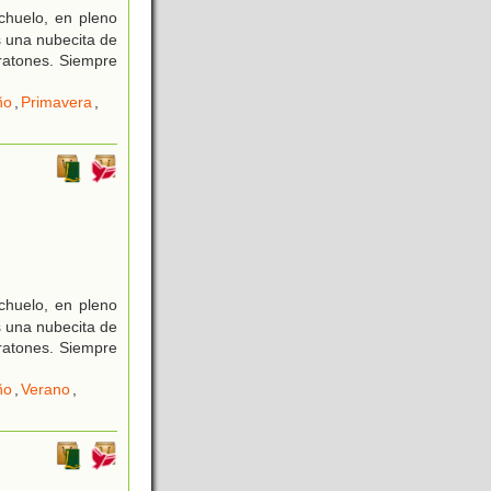
chuelo, en pleno
s una nubecita de
ratones. Siempre
ño
,
Primavera
,
chuelo, en pleno
s una nubecita de
ratones. Siempre
ño
,
Verano
,