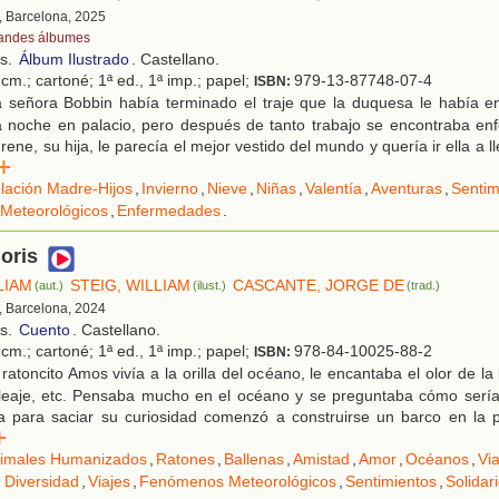
, Barcelona, 2025
andes álbumes
os.
Álbum Ilustrado
. Castellano.
cm.; cartoné; 1ª ed., 1ª imp.; papel;
979-13-87748-07-4
ISBN:
 señora Bobbin había terminado el traje que la duquesa le había e
a noche en palacio, pero después de tanto trabajo se encontraba en
 Irene, su hija, le parecía el mejor vestido del mundo y quería ir ella a 
r
lación Madre-Hijos
,
Invierno
,
Nieve
,
Niñas
,
Valentía
,
Aventuras
,
Sentim
Meteorológicos
,
Enfermedades
.
oris
LIAM
STEIG, WILLIAM
CASCANTE, JORGE DE
(aut.)
(ilust.)
(trad.)
, Barcelona, 2024
os.
Cuento
. Castellano.
cm.; cartoné; 1ª ed., 1ª imp.; papel;
978-84-10025-88-2
ISBN:
ratoncito Amos vivía a la orilla del océano, le encantaba el olor de la
leaje, etc. Pensaba mucho en el océano y se preguntaba cómo sería l
a para saciar su curiosidad comenzó a construirse un barco en la p
r
imales Humanizados
,
Ratones
,
Ballenas
,
Amistad
,
Amor
,
Océanos
,
Vi
 Diversidad
,
Viajes
,
Fenómenos Meteorológicos
,
Sentimientos
,
Solidar