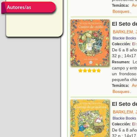
Av
Temática:
Bosques
.
El Seto d
BARKLEM, J
Blackie Books
Colección:
El 
De 6 a 8 añ
32 p.; 14x17 
Lo
Resumen:
campo y entr
un frondoso
pequeña chim
Av
Temática:
Bosques
.
El Seto d
BARKLEM, J
Blackie Books
Colección:
El 
De 6 a 8 añ
32 p.; 14x17 