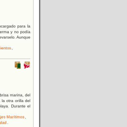
ncargado para la
ferma y no podía
llevarselo. Aunque
ientos
,
 brisa marina, del
a otra orilla del
laya. Durante el
ajes Marítimos
,
idad
.