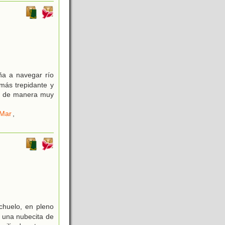
ña a navegar río
más trepidante y
can de manera muy
 Mar
,
chuelo, en pleno
s una nubecita de