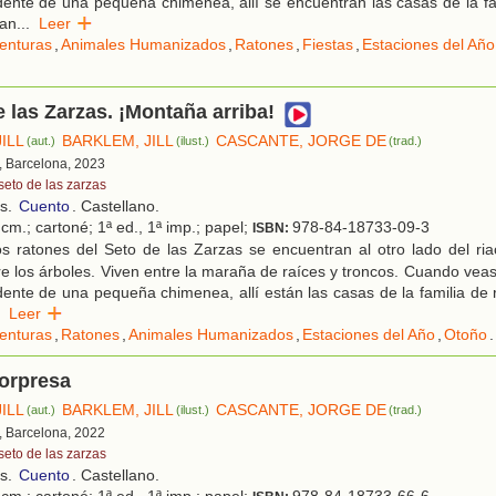
nte de una pequeña chimenea, allí se encuentran las casas de la fam
dan
...
Leer
enturas
,
Animales Humanizados
,
Ratones
,
Fiestas
,
Estaciones del Año
e las Zarzas. ¡Montaña arriba!
ILL
BARKLEM, JILL
CASCANTE, JORGE DE
(aut.)
(ilust.)
(trad.)
, Barcelona, 2023
seto de las zarzas
os.
Cuento
. Castellano.
cm.; cartoné; 1ª ed., 1ª imp.; papel;
978-84-18733-09-3
ISBN:
s ratones del Seto de las Zarzas se encuentran al otro lado del ria
e los árboles. Viven entre la maraña de raíces y troncos. Cuando vea
nte de una pequeña chimenea, allí están las casas de la familia de 
Leer
enturas
,
Ratones
,
Animales Humanizados
,
Estaciones del Año
,
Otoño
.
sorpresa
ILL
BARKLEM, JILL
CASCANTE, JORGE DE
(aut.)
(ilust.)
(trad.)
, Barcelona, 2022
seto de las zarzas
os.
Cuento
. Castellano.