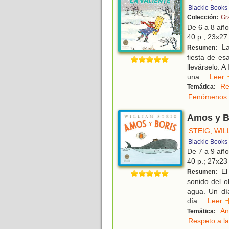
Blackie Books
Colección:
Gr
De 6 a 8 añ
40 p.; 23x27 
La
Resumen:
fiesta de es
llevárselo. A
una
...
Lee
Re
Temática:
Fenómenos 
Amos y B
STEIG, WIL
Blackie Books
De 7 a 9 añ
40 p.; 27x23 
El 
Resumen:
sonido del o
agua. Un dí
día
...
Lee
An
Temática:
Respeto a la