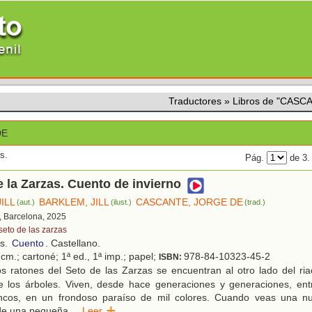
Traductores
»
Libros de "CASC
DE
s.
Pág.
de 3
e la Zarzas. Cuento de invierno
ILL
BARKLEM, JILL
CASCANTE, JORGE DE
(aut.)
(ilust.)
(trad.)
, Barcelona, 2025
seto de las zarzas
os.
Cuento
. Castellano.
cm.; cartoné; 1ª ed., 1ª imp.; papel;
978-84-10323-45-2
ISBN:
s ratones del Seto de las Zarzas se encuentran al otro lado del ria
e los árboles. Viven, desde hace generaciones y generaciones, en
oncos, en un frondoso paraíso de mil colores. Cuando veas una n
de una pequeña
...
Leer