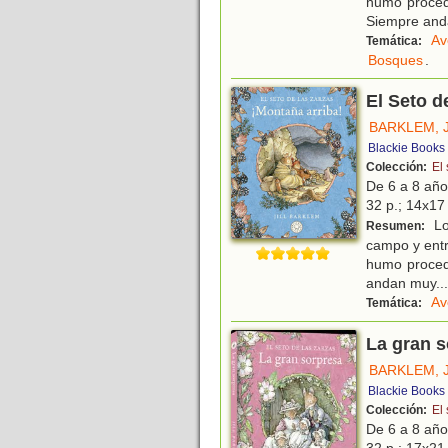
humo procede
Siempre an
Av
Temática:
Bosques
.
El Seto d
BARKLEM, J
Blackie Books
Colección:
El 
De 6 a 8 añ
32 p.; 14x17 
Lo
Resumen:
campo y entr
humo procede
andan muy
...
Av
Temática:
La gran 
BARKLEM, J
Blackie Books
Colección:
El 
De 6 a 8 añ