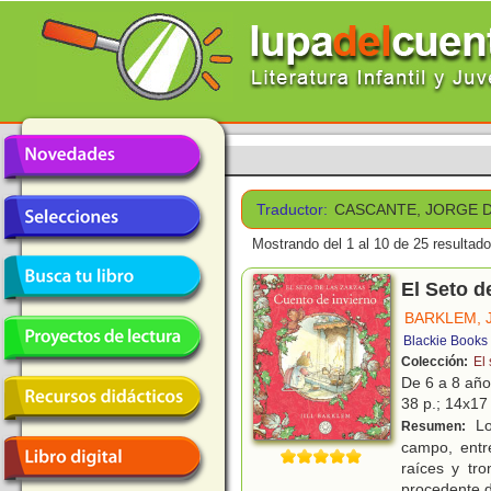
Traductor:
CASCANTE, JORGE 
Mostrando del 1 al 10 de 25 resultado
El Seto d
BARKLEM, J
Blackie Books
Colección:
El 
De 6 a 8 añ
38 p.; 14x17 
Lo
Resumen:
campo, entr
raíces y tr
procedente 