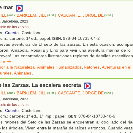
e mar
ILL
BARKLEM, JILL
CASCANTE, JORGE DE
(aut.)
(ilust.)
(trad.)
, Barcelona, 2023
seto de las zarzas
os.
Cuento
. Castellano.
cm.; cartoné; 1ª ed.; papel;
978-84-18733-64-2
ISBN:
evas aventuras de El seto de las zarzas. En esta ocasión, acompa
orón, Amapola, Rosalía y Lino para vivir una aventura marina de lo 
treves! Las encantadoras ilustraciones repletas de detalles escenifi
Leer
or a la Naturaleza
,
Animales Humanizados
,
Ratones
,
Aventuras en el
urales
,
Animales
.
e las Zarzas. La escalera secreta
ILL
BARKLEM, JILL
CASCANTE, JORGE DE
(aut.)
(ilust.)
(trad.)
, Barcelona, 2023
seto de las zarzas
os.
Cuento
. Castellano.
cm.; cartoné; 1ª ed., 1ª imp.; papel;
978-84-18733-40-6
ISBN:
s ratones del Seto de las Zarzas se encuentran al otro lado del ria
 los árboles. Viven entre la maraña de raíces y troncos. Cuando vea