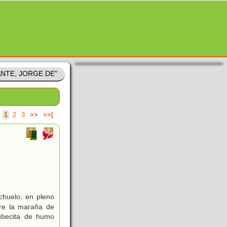
ANTE, JORGE DE"
.
1
2
3
>>
>>|
chuelo, en pleno
tre la maraña de
ubecita de humo