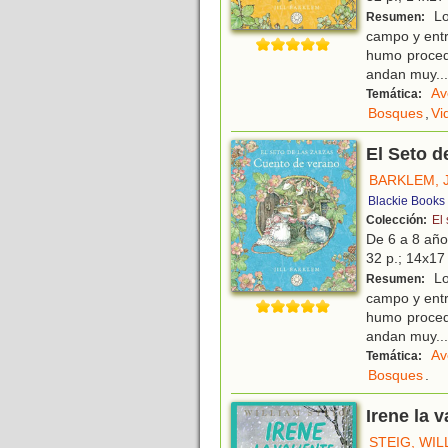
Lo
Resumen:
campo y entr
humo procede
andan muy
...
Av
Temática:
Bosques
,
Vi
El Seto d
BARKLEM, J
Blackie Books
Colección:
El 
De 6 a 8 añ
32 p.; 14x17 
Lo
Resumen:
campo y entr
humo procede
andan muy
...
Av
Temática:
Bosques
.
Irene la v
STEIG, WIL