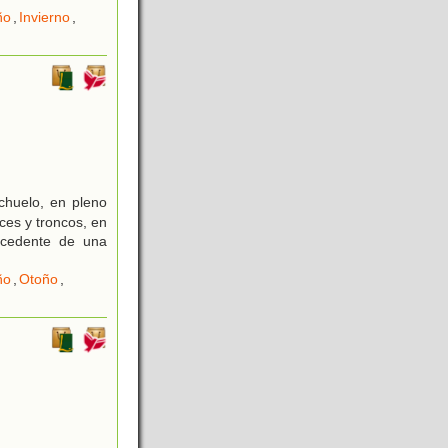
ño
,
Invierno
,
chuelo, en pleno
ces y troncos, en
ocedente de una
ño
,
Otoño
,