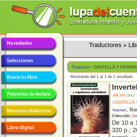
Traductores
»
Li
Traductor:
CASTELLÀ Y FERNÁ
Mostrando del 1 al 1 de 1 resultado.
Invert
AA.VV.
(aut.)
CASTELLÀ 
, Ba
Naturart
Colección:
Gu
De 10 a 
320 p.; 2