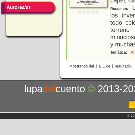
papel;
ISB
D
Resumen:
los inve
todo col
terreno 
minuciosa
y muchas
An
Temática:
Mostrando del 1 al 1 de 1 resultado.
lupa
del
cuento
©
2013-20
© 20