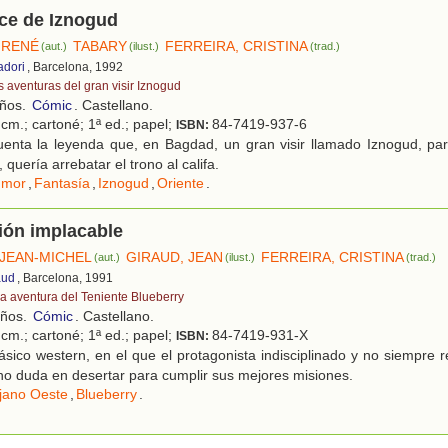
ce de Iznogud
 RENÉ
TABARY
FERREIRA, CRISTINA
(aut.)
(ilust.)
(trad.)
adori
, Barcelona, 1992
s aventuras del gran visir Iznogud
años.
Cómic
. Castellano.
cm.; cartoné; 1ª ed.; papel;
84-7419-937-6
ISBN:
enta la leyenda que, en Bagdad, un gran visir llamado Iznogud, par
 quería arrebatar el trono al califa.
umor
,
Fantasía
,
Iznogud
,
Oriente
.
ión implacable
 JEAN-MICHEL
GIRAUD, JEAN
FERREIRA, CRISTINA
(aut.)
(ilust.)
(trad.)
aud
, Barcelona, 1991
a aventura del Teniente Blueberry
años.
Cómic
. Castellano.
cm.; cartoné; 1ª ed.; papel;
84-7419-931-X
ISBN:
sico western, en el que el protagonista indisciplinado y no siempre 
, no duda en desertar para cumplir sus mejores misiones.
jano Oeste
,
Blueberry
.