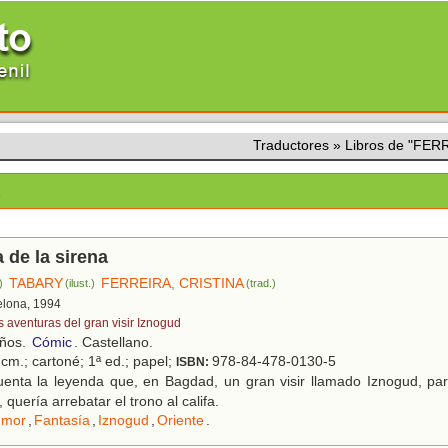
Traductores
»
Libros de "FER
A
 de la sirena
TABARY
FERREIRA, CRISTINA
)
(ilust.)
(trad.)
elona, 1994
s aventuras del gran visir Iznogud
años.
Cómic
. Castellano.
cm.; cartoné; 1ª ed.; papel;
978-84-478-0130-5
ISBN:
enta la leyenda que, en Bagdad, un gran visir llamado Iznogud, par
 quería arrebatar el trono al califa.
umor
,
Fantasía
,
Iznogud
,
Oriente
.