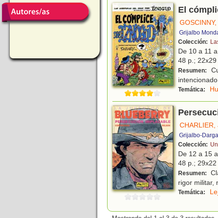
El cómpli
GOSCINNY,
Grijalbo Mond
Colección:
La
De 10 a 11 
48 p.; 22x29 
Cu
Resumen:
intencionado,
H
Temática:
Persecuc
CHARLIER,
Grijalbo-Darg
Colección:
Un
De 12 a 15 
48 p.; 29x22 
Clá
Resumen:
rigor militar
Le
Temática: