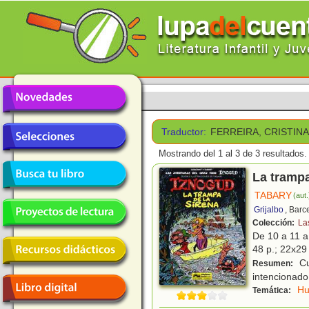
Traductor:
FERREIRA, CRISTIN
Mostrando del 1 al 3 de 3 resultados.
La trampa
TABARY
(aut.
Grijalbo
, Barc
Colección:
La
De 10 a 11 
48 p.; 22x29 
Cu
Resumen:
intencionado,
H
Temática: