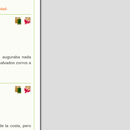
stad
.
no auguraba nada
malvados zorros a
de la costa, pero