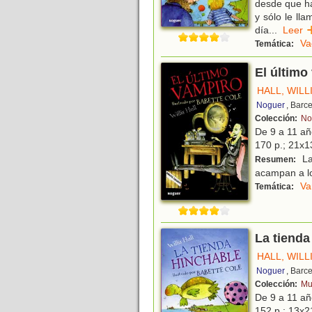
desde que han
y sólo le ll
día
...
Lee
Va
Temática:
El último
HALL, WILL
Noguer
, Barc
Colección:
Nog
De 9 a 11 a
170 p.; 21x13
La 
Resumen:
acampan a los
Va
Temática:
La tienda
HALL, WILL
Noguer
, Barc
Colección:
Mu
De 9 a 11 a
152 p.; 13x21