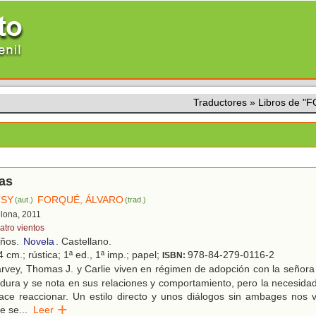
Traductores
»
Libros de 
as
TSY
FORQUÉ, ÁLVARO
(aut.)
(trad.)
elona, 2011
atro vientos
años.
Novela
. Castellano.
 cm.; rústica; 1ª ed., 1ª imp.; papel;
978-84-279-0116-2
ISBN:
rvey, Thomas J. y Carlie viven en régimen de adopción con la señora
 dura y se nota en sus relaciones y comportamiento, pero la necesid
hace reaccionar. Un estilo directo y unos diálogos sin ambages nos 
de se
...
Leer