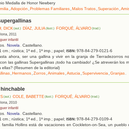
io Medalla de Honor Newbery
milia
,
Adopción
,
Problemas Familiares
,
Malos Tratos
,
Superación
,
Ami
supergallinas
, DICK
DÍAZ, JULIA
FORQUÉ, ÁLVARO
(aut.)
(ilust.)
(trad.)
elona, 2011
uer infantil
ños.
Novela
. Castellano.
 cm.; rústica; 1ª ed., 1ª imp.; papel;
978-84-279-0121-6
ISBN:
sta ahora, ser una gallina y vivir en la granja de Tierradezorros 
con las gallinas Supergallinas ¡todo ha cambiado! ¿Se atreverán los 
 ellas? (Resumen de la editorial)
llinas
,
Hermanos
,
Zorros
,
Animales
,
Astucia
,
Supervivencia
,
Granjas
.
 hinchable
IS
COLE, BABETTE
FORQUÉ, ÁLVARO
(aut.)
(ilust.)
(trad.)
elona, 2010
uer infantil
ños.
Novela
. Castellano.
 cm.; rústica; 1ª ed., 1ª imp.; papel;
978-84-279-0109-4
ISBN:
 familia Hollins está de vacaciones en Cockleton-on-Sea, un pueblo 