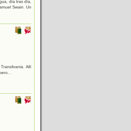
ua, día tras día,
 Samuel Swain. Un
ransilvania. Allí
pero...