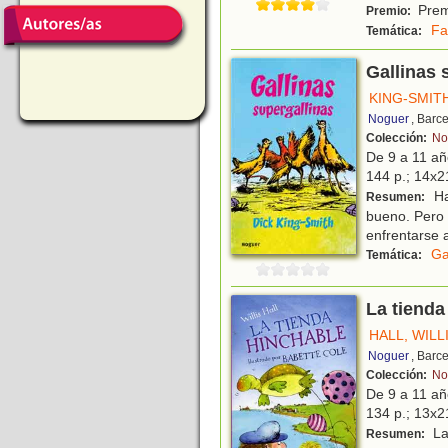
Prem
Premio:
Fa
Temática:
Gallinas 
KING-SMITH
Noguer
, Barc
Colección:
Nog
De 9 a 11 a
144 p.; 14x21
Ha
Resumen:
bueno. Pero 
enfrentarse a
Ga
Temática:
La tienda
HALL, WILL
Noguer
, Barc
Colección:
Nog
De 9 a 11 a
134 p.; 13x21
La
Resumen: