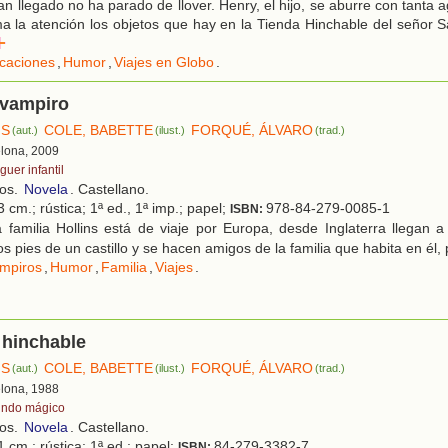
 llegado no ha parado de llover. Henry, el hijo, se aburre con tanta ag
ama la atención los objetos que hay en la Tienda Hinchable del señor
r
caciones
,
Humor
,
Viajes en Globo
.
 vampiro
IS
COLE, BABETTE
FORQUÉ, ÁLVARO
(aut.)
(ilust.)
(trad.)
elona, 2009
uer infantil
ños.
Novela
. Castellano.
 cm.; rústica; 1ª ed., 1ª imp.; papel;
978-84-279-0085-1
ISBN:
familia Hollins está de viaje por Europa, desde Inglaterra llegan a T
 pies de un castillo y se hacen amigos de la familia que habita en él, 
mpiros
,
Humor
,
Familia
,
Viajes
.
 hinchable
IS
COLE, BABETTE
FORQUÉ, ÁLVARO
(aut.)
(ilust.)
(trad.)
elona, 1988
ndo mágico
ños.
Novela
. Castellano.
 cm.; rústica; 1ª ed.; papel;
84-279-3382-7
ISBN: