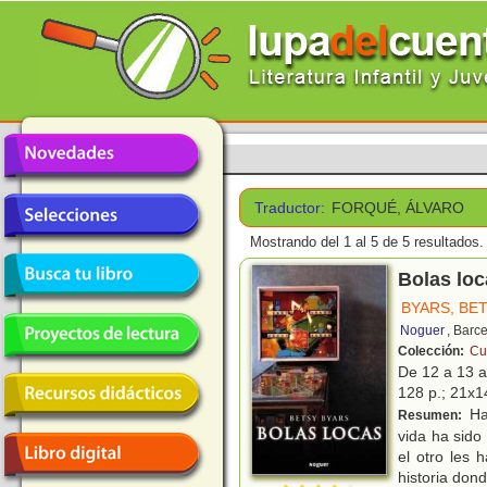
Traductor:
FORQUÉ, ÁLVARO
Mostrando del 1 al 5 de 5 resultados.
Bolas loc
BYARS, BE
Noguer
, Barc
Colección:
Cu
De 12 a 13 
128 p.; 21x14
Ha
Resumen:
vida ha sido
el otro les 
historia don