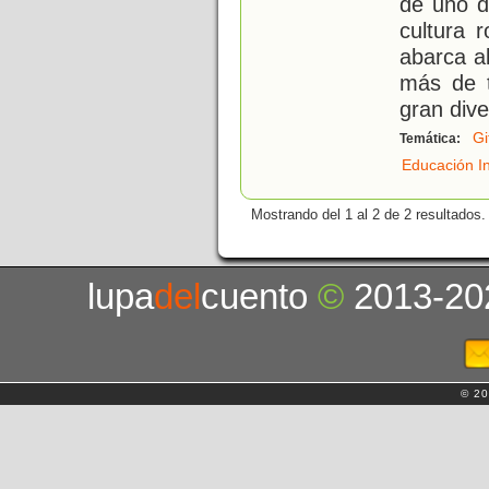
de uno d
cultura r
abarca a
más de t
gran dive
Gi
Temática:
Educación In
Mostrando del 1 al 2 de 2 resultados.
lupa
del
cuento
©
2013-20
© 20