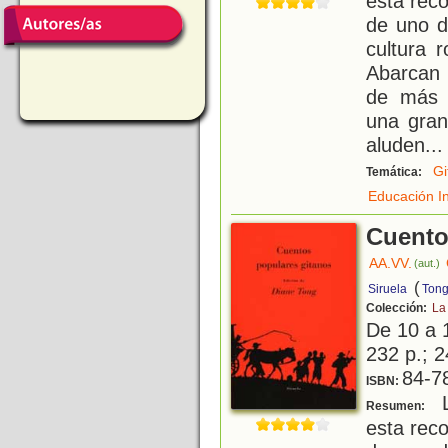
esta rec
de uno d
cultura r
Abarcan 
de más d
una gran
aluden
...
Gi
Temática:
Educación In
Cuento
AA.VV.
(aut.)
(
Siruela
Tong
Colección:
La
De 10 a 
232 p.; 2
84-7
ISBN:
L
Resumen:
esta rec