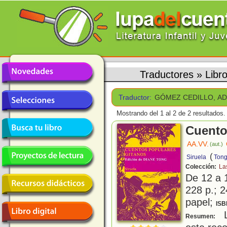
Traductores
»
Lib
Traductor:
GÓMEZ CEDILLO, A
Mostrando del 1 al 2 de 2 resultados.
Cuento
AA.VV.
(aut.)
(
Siruela
Tong
Colección:
La
De 12 a 
228 p.; 2
papel;
ISB
L
Resumen: