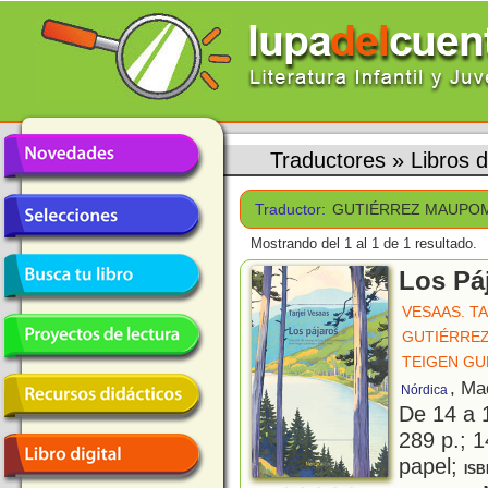
Traductores
»
Libros
Traductor:
GUTIÉRREZ MAUPOM
Mostrando del 1 al 1 de 1 resultado.
Los Pá
VESAAS. TA
GUTIÉRREZ
TEIGEN GU
, Ma
Nórdica
De 14 a 
289 p.; 1
papel;
ISB