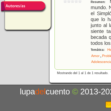
M
Resumen:
mundo. N
el Simp
que lo h
junto al
siente t
becada q
todos los
H
Temática:
,
Amor
Probl
Adolescenci
Mostrando del 1 al 1 de 1 resultado.
lupa
del
cuento
©
2013-20