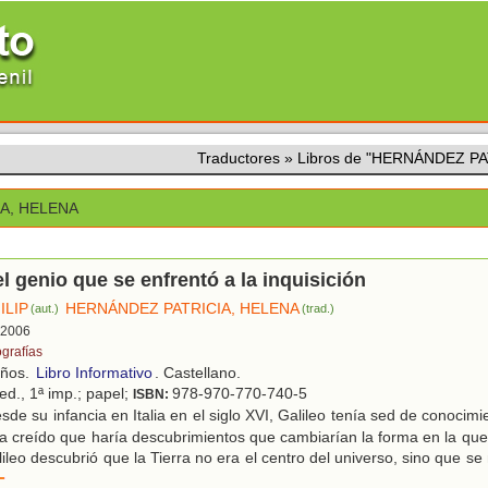
Traductores
»
Libros de "HERNÁNDEZ PA
A, HELENA
el genio que se enfrentó a la inquisición
ILIP
HERNÁNDEZ PATRICIA, HELENA
(aut.)
(trad.)
, 2006
ografías
años.
Libro Informativo
. Castellano.
 ed., 1ª imp.; papel;
978-970-770-740-5
ISBN:
de su infancia en Italia en el siglo XVI, Galileo tenía sed de conocimi
a creído que haría descubrimientos que cambiarían la forma en la qu
lileo descubrió que la Tierra no era el centro del universo, sino que s
r