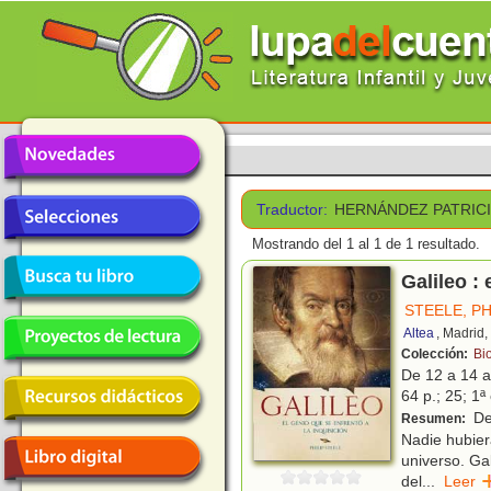
Traductor:
HERNÁNDEZ PATRICI
Mostrando del 1 al 1 de 1 resultado.
Galileo : 
STEELE, PH
Altea
, Madrid
Colección:
Bi
De 12 a 14 
64 p.; 25; 1ª
Des
Resumen:
Nadie hubier
universo. Ga
del
...
Lee