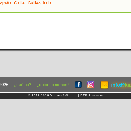
ografía
,
Galilei, Galileo
,
Italia
.
2026
¿qué es?
¿quiénes somos?
© 2013-2026 Vincent&Vincent | DTR-Sistemas