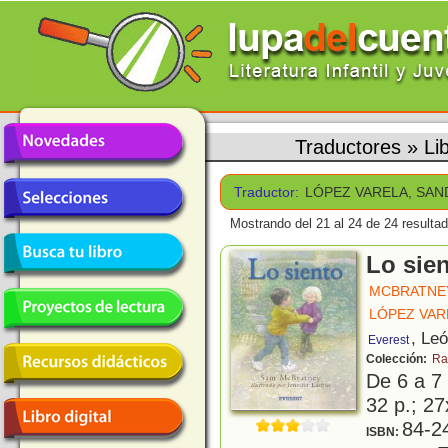
Traductores
»
Li
Traductor:
LÓPEZ VARELA, SA
Mostrando del 21 al 24 de 24 resulta
Lo sie
MCBRATNEY
LÓPEZ VAR
, Le
Everest
Colección:
Ra
De 6 a 7
32 p.; 27
84-2
ISBN: