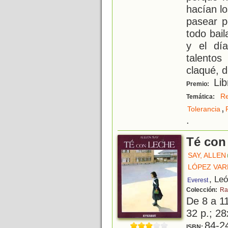
hacían l
pasear p
todo bai
y el dí
talento
claqué, d
Lib
Premio:
Re
Temática:
,
Tolerancia
.
Té con
SAY, ALLEN
LÓPEZ VAR
, Le
Everest
Colección:
Ra
De 8 a 1
32 p.; 28
84-2
ISBN: