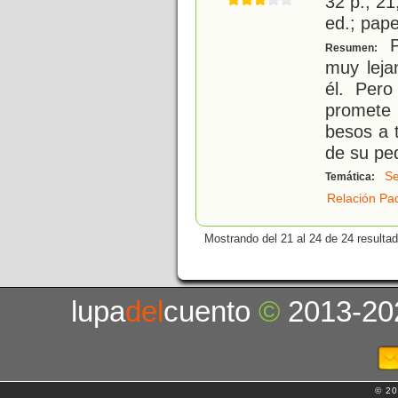
32 p.; 21
ed.; pape
P
Resumen:
muy leja
él. Per
promete 
besos a 
de su pe
Se
Temática:
Relación Pad
Mostrando del 21 al 24 de 24 resulta
lupa
del
cuento
©
2013-20
© 20