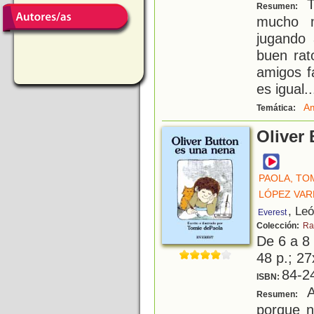
T
Resumen:
mucho m
jugando 
buen rat
amigos f
es igual.
Am
Temática:
Oliver
PAOLA, TO
LÓPEZ VAR
, Le
Everest
Colección:
Ra
De 6 a 8
48 p.; 27
84-2
ISBN:
A
Resumen:
porque n