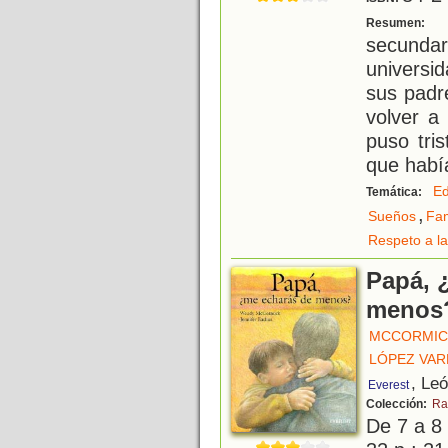
C
Resumen:
secunda
universi
sus padr
volver a
puso tri
que habí
Ed
Temática:
,
Sueños
Fam
Respeto a la
Papá, 
menos
MCCORMIC
LÓPEZ VAR
, Le
Everest
Colección:
Ra
De 7 a 8