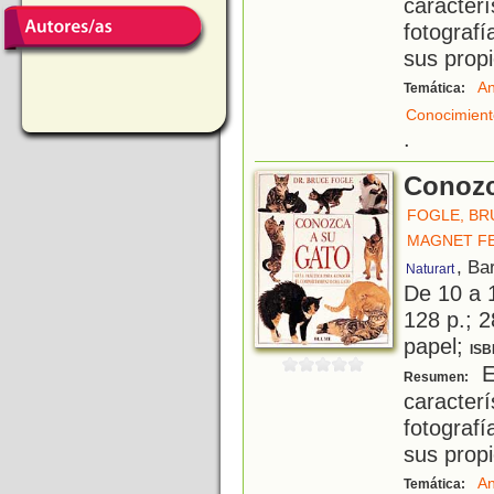
caracte
fotograf
sus prop
An
Temática:
Conocimient
.
Conozc
FOGLE, BR
MAGNET F
, Ba
Naturart
De 10 a 
128 p.; 2
papel;
ISB
E
Resumen:
caracte
fotograf
sus prop
An
Temática: