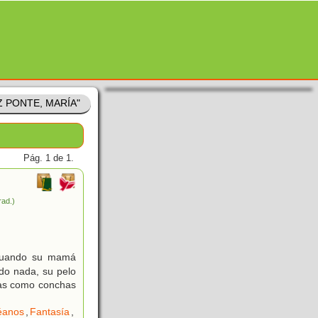
Z PONTE, MARÍA"
Pág. 1 de 1.
trad.)
 cuando su mamá
ndo nada, su pelo
ejas como conchas
éanos
,
Fantasía
,