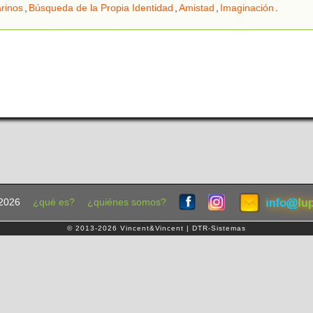
rinos
,
Búsqueda de la Propia Identidad
,
Amistad
,
Imaginación
.
2026
¿qué es?
¿quiénes somos?
© 2013-2026 Vincent&Vincent | DTR-Sistemas