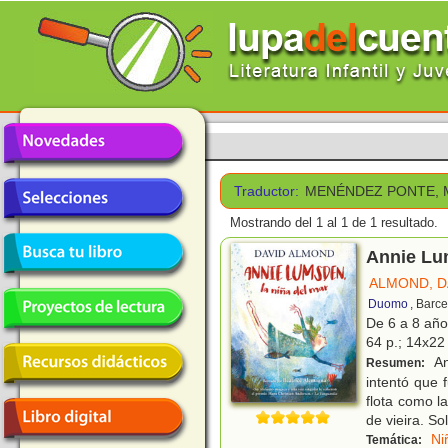
Traductor:
MENÉNDEZ PONTE, 
Mostrando del 1 al 1 de 1 resultado.
Annie Lum
ALMOND, D
Duomo
, Barc
De 6 a 8 añ
64 p.; 14x22 
An
Resumen:
intentó que 
flota como l
de vieira. So
Ni
Temática: