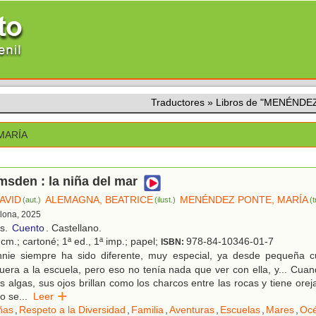
Traductores
»
Libros de "MENÉNDE
MARÍA
sden : la niña del mar
AVID
ALEMAGNA, BEATRICE
MENÉNDEZ PONTE, MARÍA
(aut.)
(ilust.)
(
elona, 2025
os.
Cuento
. Castellano.
cm.; cartoné; 1ª ed., 1ª imp.; papel;
978-84-10346-01-7
ISBN:
nie siempre ha sido diferente, muy especial, ya desde pequeña
fuera a la escuela, pero eso no tenía nada que ver con ella, y... Cua
as algas, sus ojos brillan como los charcos entre las rocas y tiene or
lo se
...
Leer
ñas
,
Respeto a la Diversidad
,
Familia
,
Aventuras
,
Escuelas
,
Mares
,
Oc