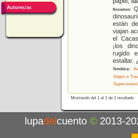
papel;
ISB
Qu
Resumen:
dinosaur
están de
viajan a
el Caca
¡los di
rugido 
estallar.
Av
Temática:
Viajes a Tra
Supervivenc
Mostrando del 1 al 1 de 1 resultado.
lupa
del
cuento
©
2013-20