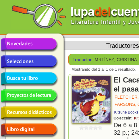
Traductores
Traductor:
MRTÍNEZ, CRISTINA
Mostrando del 1 al 1 de 1 resultado.
El Cac
el pas
FLETCHER,
PARSONS,
Kitsune Books
Colección:
Ki
De 6 a 8
32 p.; 24