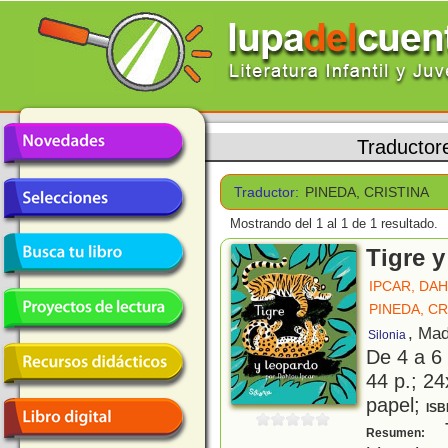
Traductor
Traductor:
PINEDA, CRISTINA
Mostrando del 1 al 1 de 1 resultado.
Tigre 
IPCAR, DA
PINEDA, CR
, Mad
Silonia
De 4 a 6
44 p.; 24
papel;
ISB
T
Resumen: