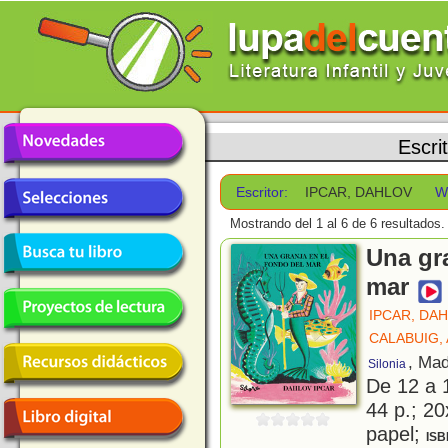
Escri
Escritor:
IPCAR, DAHLOV
W
Mostrando del 1 al 6 de 6 resultados.
Una gra
mar
IPCAR, DA
CALABUIG,
, Mad
Silonia
De 12 a 
44 p.; 20
papel;
ISB