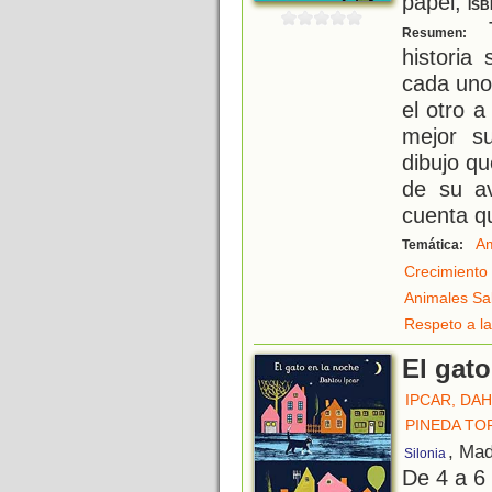
papel;
ISB
T
Resumen:
historia
cada uno
el otro a
mejor s
dibujo que
de su av
cuenta q
Am
Temática:
Crecimiento
Animales Sa
Respeto a la
El gato
IPCAR, DA
PINEDA TO
, Mad
Silonia
De 4 a 6