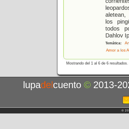
corrient
leopard
aletean,
los pin
todos p
Dahlov Ip
An
Temática:
Amor a los 
Mostrando del 1 al 6 de 6 resultados.
lupa
del
cuento
©
2013-20
© 20