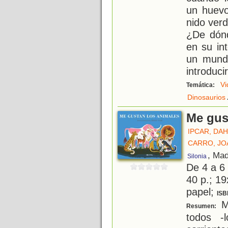
un huevo
nido verd
¿De dón
en su in
un mundo
introduci
Vi
Temática:
Dinosaurios
Me gus
IPCAR, DA
CARRO, JO
, Mad
Silonia
De 4 a 6
40 p.; 19
papel;
ISB
M
Resumen:
todos -