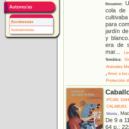
Un
Resumen:
cola de 
cultivaba
Escritores/as
para com
jardín d
Ilustradores/as
y blanco
era de 
mar
...
L
Gr
Temática:
Animales Ma
,
Amor a los
Protección d
Caball
IPCAR, DA
CALABUIG,
, Mad
Silonia
De 9 a 1
64 p.; 22