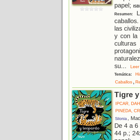
papel;
ISB
La
Resumen:
caballos
las civil
y con la
culturas
protagon
naturale
su
...
Le
Hi
Temática:
,
Caballos
Re
Tigre 
IPCAR, DA
PINEDA, CR
, Mad
Silonia
De 4 a 6
44 p.; 24