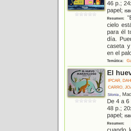
46 p.; 24
papel;
ISB
"E
Resumen:
cielo est
para él 
día. Pue
caseta y
en el pal
G
Temática:
El hue
IPCAR, DA
CARRO, JO
, Mad
Silonia
De 4 a 6
48 p.; 20
papel;
ISB
H
Resumen:
cuando l