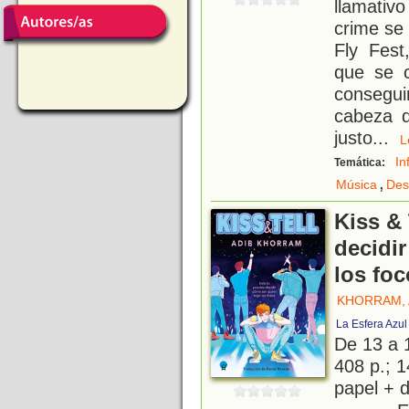
llamativ
crime se 
Fly Fest
que se c
conseguir
cabeza d
justo
...
In
Temática:
,
Música
Des
Kiss & 
decidi
los fo
KHORRAM, 
La Esfera Azul
De 13 a 
408 p.; 1
papel + d