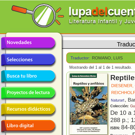
Traduc
Traductor:
ROMANO, LUIS
Mostrando del 1 al 1 de 1 resultado.
Reptile
DIESENER,
REICHHOLF
, Ba
Naturart
Colección:
Gu
De 10 a 
288 p.; 1
84-8
ISBN:
D