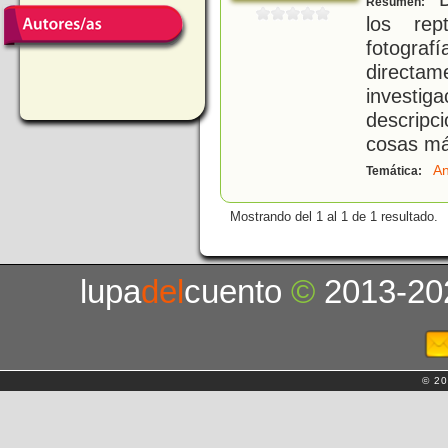
Resumen:
los rep
fotogr
direct
investig
descripc
cosas má
An
Temática:
Mostrando del 1 al 1 de 1 resultado.
lupa
del
cuento
©
2013-20
© 20