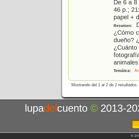
De 6 a 8
46 p.; 21
papel + d
D
Resumen:
¿Cómo cr
dueño? ¿
¿Cuánto 
fotograf
animales
An
Temática:
Mostrando del 1 al 2 de 2 resultados.
lupa
del
cuento
©
2013-20
© 20