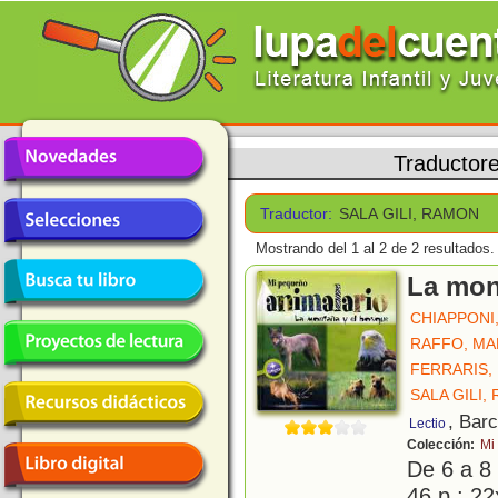
Traductor
Traductor:
SALA GILI, RAMON
Mostrando del 1 al 2 de 2 resultados.
La mon
CHIAPPONI
RAFFO, MA
FERRARIS,
SALA GILI,
, Bar
Lectio
Colección:
Mi
De 6 a 8
46 p.; 22