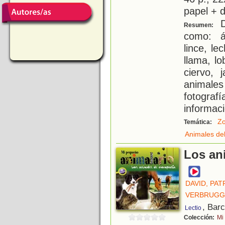
papel + d
D
Resumen:
como: á
lince, le
llama, lo
ciervo, 
animal
fotograf
informac
Zo
Temática:
Animales de
Los an
DAVID, PAT
VERBRUGGH
, Bar
Lectio
Colección:
Mi