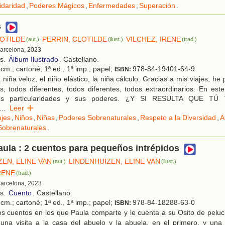
idaridad
,
Poderes Mágicos
,
Enfermedades
,
Superación
.
s
LOTILDE
PERRIN, CLOTILDE
VILCHEZ, IRENE
(aut.)
(ilust.)
(trad.)
Barcelona, 2023
os.
Álbum Ilustrado
. Castellano.
cm.; cartoné; 1ª ed., 1ª imp.; papel;
978-84-19401-64-9
ISBN:
niña veloz, el niño elástico, la niña cálculo. Gracias a mis viajes, he
s, todos diferentes, todos diferentes, todos extraordinarios. En este
 sus particularidades y sus poderes. ¿Y SI RESULTA QUE T
...
Leer
ajes
,
Niños
,
Niñas
,
Poderes Sobrenaturales
,
Respeto a la Diversidad
,
A
Sobrenaturales
.
aula : 2 cuentos para pequeños intrépidos
ZEN, ELINE VAN
LINDENHUIZEN, ELINE VAN
(aut.)
(ilust.)
RENE
(trad.)
Barcelona, 2023
os.
Cuento
. Castellano.
cm.; cartoné; 1ª ed., 1ª imp.; papel;
978-84-18288-63-0
ISBN:
s cuentos en los que Paula comparte y le cuenta a su Osito de peluc
 una visita a la casa del abuelo y la abuela, en el primero, y una 