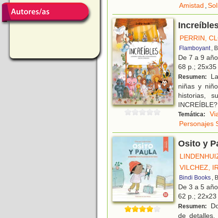
Amistad
,
Sol
Increíble
PERRIN, C
Flamboyant
, 
De 7 a 9 añ
68 p.; 25x35 
La 
Resumen:
niñas y niño
historias,
INCREÍBLE?
Vi
Temática:
Personajes 
Osito y P
LINDENHUI
VILCHEZ, I
Bindi Books
, 
De 3 a 5 añ
62 p.; 22x23 
Do
Resumen:
de detalles,