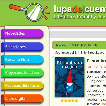
Traductor:
VILCHEZ, IRENE
Mostrando del 1 al 3 de 3 resultados.
El sombr
MESSIER, M
Flamboyant
, 
De 4 a 6 añ
52 p.; 22x29 
Ha
Resumen:
del bosque, 
Pinchitos, 
jugaba... y s
Bo
Temática: