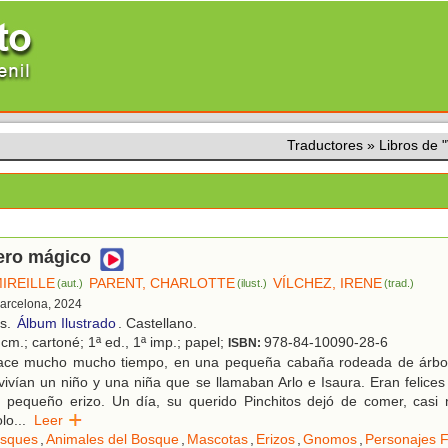
Traductores
»
Libros de
ero mágico
IREILLE
PARENT, CHARLOTTE
VÍLCHEZ, IRENE
(aut.)
(ilust.)
(trad.)
Barcelona, 2024
os.
Álbum Ilustrado
. Castellano.
cm.; cartoné; 1ª ed., 1ª imp.; papel;
978-84-10090-28-6
ISBN:
ce mucho mucho tiempo, en una pequeña cabaña rodeada de árbole
vivían un niño y una niña que se llamaban Arlo e Isaura. Eran felic
su pequeño erizo. Un día, su querido Pinchitos dejó de comer, casi
olo
...
Leer
sques
,
Animales del Bosque
,
Mascotas
,
Erizos
,
Gnomos
,
Personajes F